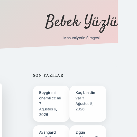
Bebek Yüzlü
Masumiyetin Simgesi
betci
vdcasino güncel giriş
ilbet casino
ilbet yeni g
SIDEBAR
SON YAZILAR
Beygir mi
Kaç bin din
önemli cc mi
var ?
?
Ağustos 5,
Ağustos 6,
2026
2026
Avangard
2 gün