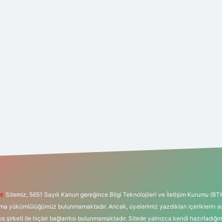
ı:
Sitemiz, 5651 Sayılı Kanun gereğince Bilgi Teknolojileri ve İletişim Kurumu (BT
tırma yükümlülüğümüz bulunmamaktadır. Ancak, üyelerimiz yazdıkları içeriklerin 
hıs şirketi ile hiçbir bağlantısı bulunmamaktadır. Sitede yalnızca kendi hazırladığı