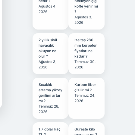
nedir ?
bekleyen çiğ
Ağustos 4,
köfte yenir mi
2026
?
Ağustos 3,
2026
2 yıllık sivil
İzeltaş 280
havacılık
mm kerpeten
okuyan ne
fiyatları ne
olur ?
kadar ?
Ağustos 3,
Temmuz 30,
2026
2026
Sıcaklık
Karbon fiber
artarsa yüzey
çizilir mi ?
gerilimi artar
Temmuz 24,
mı ?
2026
Temmuz 28,
2026
1.7 dolar kaç
Güreşte kilo
TL ?
sınırı var mı ?