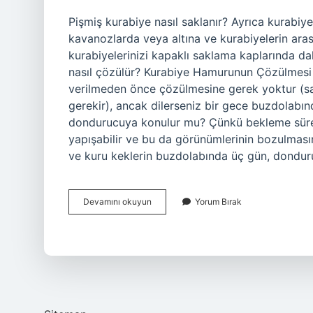
Pişmiş kurabiye nasıl saklanır? Ayrıca kurabiye
kavanozlarda veya altına ve kurabiyelerin ara
kurabiyelerinizi kapaklı saklama kaplarında da
nasıl çözülür? Kurabiye Hamurunun Çözülmesi 
verilmeden önce çözülmesine gerek yoktur (sa
gerekir), ancak dilerseniz bir gece buzdolabınd
dondurucuya konulur mu? Çünkü bekleme süresi
yapışabilir ve bu da görünümlerinin bozulmasın
ve kuru keklerin buzdolabında üç gün, dondu
Pişmiş
Devamını okuyun
Yorum Bırak
Kurabiye
Derin
Dondurucuda
Saklanır
Mı