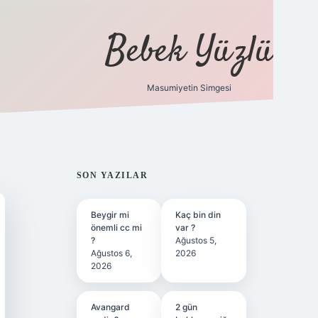
Bebek Yüzlü
Masumiyetin Simgesi
betci
vdcasino güncel giriş
ilbet casino
ilbet yeni gir
SIDEBAR
SON YAZILAR
Beygir mi
Kaç bin din
önemli cc mi
var ?
?
Ağustos 5,
Ağustos 6,
2026
2026
Avangard
2 gün