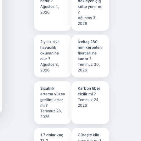
nedir ?
bekleyen çiğ
Ağustos 4,
köfte yenir mi
2026
?
Ağustos 3,
2026
2 yıllık sivil
İzeltaş 280
havacılık
mm kerpeten
okuyan ne
fiyatları ne
olur ?
kadar ?
Ağustos 3,
Temmuz 30,
2026
2026
Sıcaklık
Karbon fiber
artarsa yüzey
çizilir mi ?
gerilimi artar
Temmuz 24,
mı ?
2026
Temmuz 28,
2026
1.7 dolar kaç
Güreşte kilo
TL ?
sınırı var mı ?