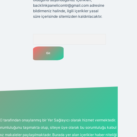
backlinkpanelicomtr@gmail.com
adresine
bildirmeniz halinde, ilgili içerikler yasal
süre içerisinde sitemizden kaldırılacaktır.
Arama
K) tarafından onaylanmış bir Yer Sağlayıcı olarak hizmet vermektedir.
sorumluluğunu taşımakta olup, siteye üye olarak bu sorumluluğu kabul
mız makaleler paylaşılmaktadır. Burada yer alan içerikler haber niteliği