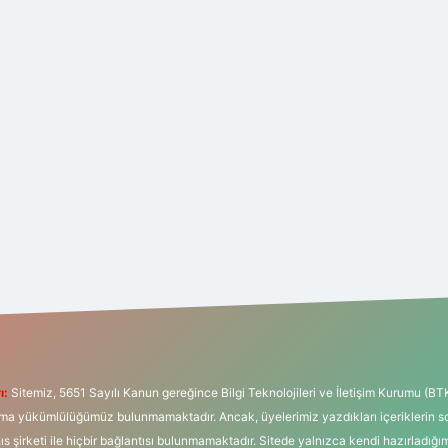
ı:
Sitemiz, 5651 Sayılı Kanun gereğince Bilgi Teknolojileri ve İletişim Kurumu (BT
tırma yükümlülüğümüz bulunmamaktadır. Ancak, üyelerimiz yazdıkları içeriklerin 
hıs şirketi ile hiçbir bağlantısı bulunmamaktadır. Sitede yalnızca kendi hazırladığı