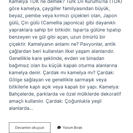
Kamelya TDK ne demek? Türk Dil Kurumu’na (TDK)
göre kamelya, çaygiller familyasından büyük,
beyaz, pembe veya kırmızı çiçekleri olan, Japon
gülü, Çin gülü (Camellia japonica) gibi dayanıklı
yapraklara sahip bir bitkidir. Isparta gülüne tıpatıp
benzeyen ve gül gibi açan, uzun ömürlü bir
çiçektir. Kamelyanın anlamı ne? Pavyonlar, antik
çağlardan beri kullanılan ilkel yaşam alanlarıdır.
Genellikle kare şeklinde, evden ve binadan
bağımsız olan bu küçük kapalı oturma alanlarına
kamelya denir. Çardak mı kamelya mı? Çardak:
Gölge sağlayan ve genellikle sarmaşık veya
bitkilerle kaplı açık veya kapalı bir yapı. Kamelya:
Bahçelerde, parklarda ve özel mülklerde dekoratif
amaçlı kullanılır. Çardak: Çoğunlukla yeşil
alanlarda…
Tdk
Devamını okuyun
Yorum Bırak
Kamelya