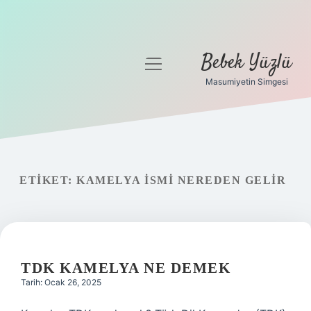
Bebek Yüzlü
menüyü
aç
Masumiyetin Simgesi
Anasayfa
Gizlilik Politikası
Yasal Uyarı
ETIKET:
KAMELYA ISMI NEREDEN GELIR
TDK KAMELYA NE DEMEK
Tarih: Ocak 26, 2025