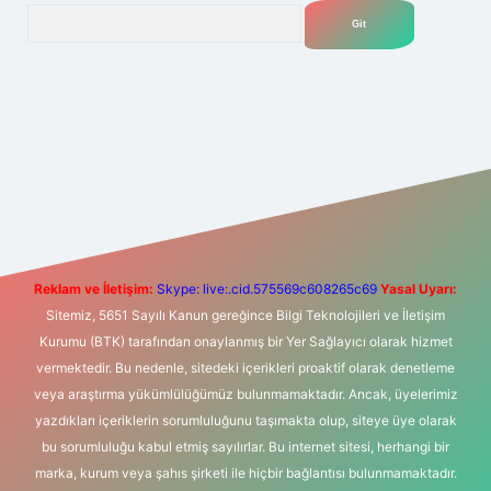
Arama
t yeni giriş
Betexper giriş adresi
betexper.xyz
m elexbet
Reklam ve İletişim:
Skype: live:.cid.575569c608265c69
Yasal Uyarı:
Sitemiz, 5651 Sayılı Kanun gereğince Bilgi Teknolojileri ve İletişim
Kurumu (BTK) tarafından onaylanmış bir Yer Sağlayıcı olarak hizmet
vermektedir. Bu nedenle, sitedeki içerikleri proaktif olarak denetleme
veya araştırma yükümlülüğümüz bulunmamaktadır. Ancak, üyelerimiz
yazdıkları içeriklerin sorumluluğunu taşımakta olup, siteye üye olarak
bu sorumluluğu kabul etmiş sayılırlar. Bu internet sitesi, herhangi bir
marka, kurum veya şahıs şirketi ile hiçbir bağlantısı bulunmamaktadır.