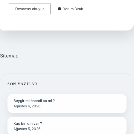
Dosya
Devamını okuyun
Yorum Bırak
Neden
Kapatılır
Sitemap
SIDEBAR
SON YAZILAR
Beygir mi önemli cc mi ?
Ağustos 6, 2026
Kaç bin din var ?
Ağustos 5, 2026