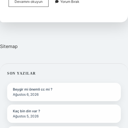
Kedi
Devamını okuyun
Yorum Bırak
Karma
1
Aşısı
Ne
Zaman
Yapılır
Sitemap
SIDEBAR
SON YAZILAR
Beygir mi önemli cc mi ?
Ağustos 6, 2026
Kaç bin din var ?
Ağustos 5, 2026