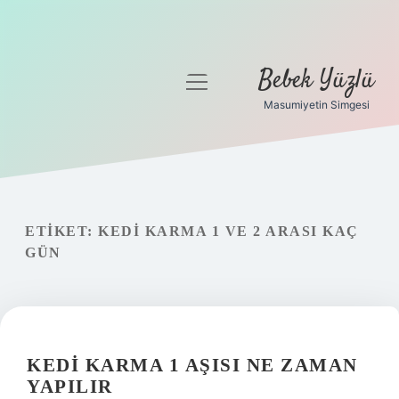
Bebek Yüzlü
menüyü
aç
Masumiyetin Simgesi
Anasayfa
Gizlilik Politikası
Yasal Uyarı
ETIKET:
KEDI KARMA 1 VE 2 ARASI KAÇ
GÜN
KEDI KARMA 1 AŞISI NE ZAMAN
YAPILIR