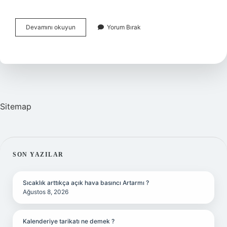
Çevre
Devamını okuyun
Yorum Bırak
Mühendisi
Olmak
Için
Ne
Yapılmalı
Sitemap
SIDEBAR
SON YAZILAR
Sıcaklık arttıkça açık hava basıncı Artarmı ?
Ağustos 8, 2026
Kalenderiye tarikatı ne demek ?