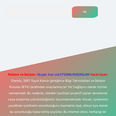
Arama
t yeni giriş
Betexper giriş adresi
betexper.xyz
m elexbet
Reklam ve İletişim:
Skype: live:.cid.575569c608265c69
Yasal Uyarı:
Sitemiz, 5651 Sayılı Kanun gereğince Bilgi Teknolojileri ve İletişim
Kurumu (BTK) tarafından onaylanmış bir Yer Sağlayıcı olarak hizmet
vermektedir. Bu nedenle, sitedeki içerikleri proaktif olarak denetleme
veya araştırma yükümlülüğümüz bulunmamaktadır. Ancak, üyelerimiz
yazdıkları içeriklerin sorumluluğunu taşımakta olup, siteye üye olarak
bu sorumluluğu kabul etmiş sayılırlar. Bu internet sitesi, herhangi bir