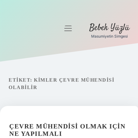
Bebek Yüzlü
menüyü
aç
Masumiyetin Simgesi
Anasayfa
Gizlilik Politikası
Yasal Uyarı
ETIKET:
KIMLER ÇEVRE MÜHENDISI
OLABILIR
ÇEVRE MÜHENDISI OLMAK IÇIN
NE YAPILMALI