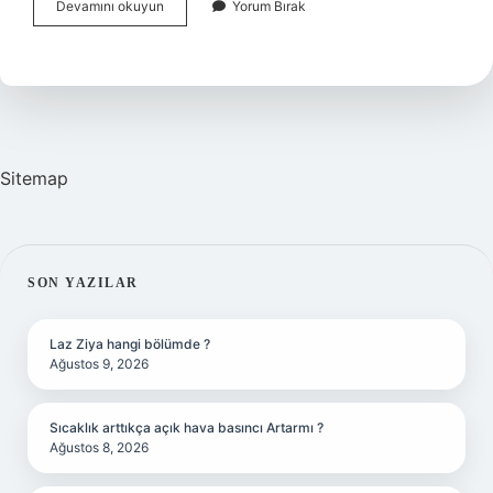
Araç
Devamını okuyun
Yorum Bırak
Klima
Neden
Isıtmaz
Sitemap
SIDEBAR
SON YAZILAR
Laz Ziya hangi bölümde ?
Ağustos 9, 2026
Sıcaklık arttıkça açık hava basıncı Artarmı ?
Ağustos 8, 2026