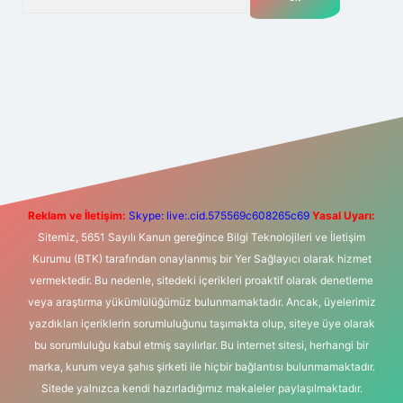
t yeni giriş
Betexper giriş adresi
betexper.xyz
m elexbet
Reklam ve İletişim:
Skype: live:.cid.575569c608265c69
Yasal Uyarı:
Sitemiz, 5651 Sayılı Kanun gereğince Bilgi Teknolojileri ve İletişim
Kurumu (BTK) tarafından onaylanmış bir Yer Sağlayıcı olarak hizmet
vermektedir. Bu nedenle, sitedeki içerikleri proaktif olarak denetleme
veya araştırma yükümlülüğümüz bulunmamaktadır. Ancak, üyelerimiz
yazdıkları içeriklerin sorumluluğunu taşımakta olup, siteye üye olarak
bu sorumluluğu kabul etmiş sayılırlar. Bu internet sitesi, herhangi bir
marka, kurum veya şahıs şirketi ile hiçbir bağlantısı bulunmamaktadır.
Sitede yalnızca kendi hazırladığımız makaleler paylaşılmaktadır.