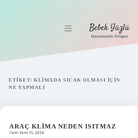
Bebek Yüzlü
menüyü
aç
Masumiyetin Simgesi
Anasayfa
Gizlilik Politikası
Yasal Uyarı
ETIKET:
KLIMADA SICAK OLMASI IÇIN
NE YAPMALI
ARAÇ KLIMA NEDEN ISITMAZ
Tarih: Ekim 15, 2024