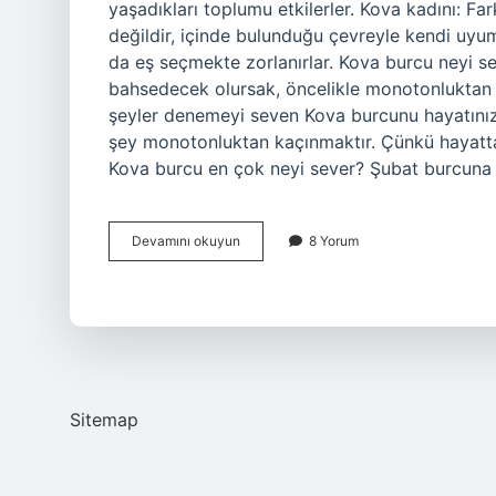
yaşadıkları toplumu etkilerler. Kova kadını: Far
değildir, içinde bulunduğu çevreyle kendi uyum
da eş seçmekte zorlanırlar. Kova burcu neyi
bahsedecek olursak, öncelikle monotonluktan b
şeyler denemeyi seven Kova burcunu hayatını
şey monotonluktan kaçınmaktır. Çünkü hayatt
Kova burcu en çok neyi sever? Şubat burcuna a
Kova
Devamını okuyun
8 Yorum
Nasıl
Birisidir
Sitemap