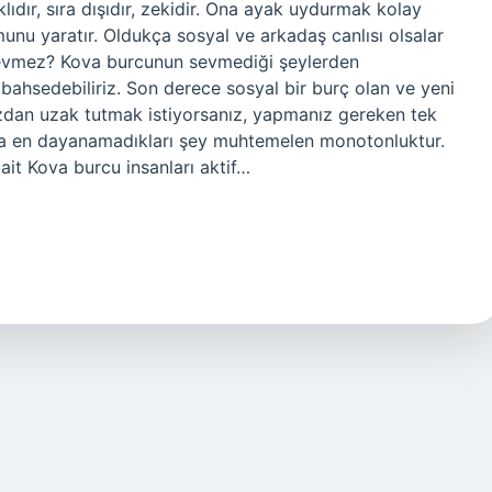
klıdır, sıra dışıdır, zekidir. Ona ayak uydurmak kolay
unu yaratır. Oldukça sosyal ve arkadaş canlısı olsalar
 sevmez? Kova burcunun sevmediği şeylerden
ahsedebiliriz. Son derece sosyal bir burç olan ve yeni
zdan uzak tutmak istiyorsanız, yapmanız gereken tek
a en dayanamadıkları şey muhtemelen monotonluktur.
it Kova burcu insanları aktif…