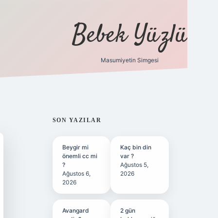
Bebek Yüzlü
Masumiyetin Simgesi
betci
vdcasino güncel giriş
ilbet casino
ilbet yeni giri
SIDEBAR
SON YAZILAR
Beygir mi
Kaç bin din
önemli cc mi
var ?
?
Ağustos 5,
Ağustos 6,
2026
2026
Avangard
2 gün