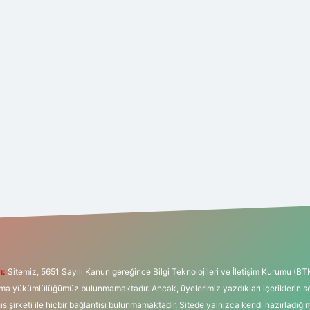
ı:
Sitemiz, 5651 Sayılı Kanun gereğince Bilgi Teknolojileri ve İletişim Kurumu (BT
tırma yükümlülüğümüz bulunmamaktadır. Ancak, üyelerimiz yazdıkları içeriklerin 
hıs şirketi ile hiçbir bağlantısı bulunmamaktadır. Sitede yalnızca kendi hazırladığı