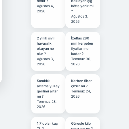
nedir ?
bekleyen çiğ
Ağustos 4,
köfte yenir mi
2026
?
Ağustos 3,
2026
2 yıllık sivil
İzeltaş 280
havacılık
mm kerpeten
okuyan ne
fiyatları ne
olur ?
kadar ?
Ağustos 3,
Temmuz 30,
2026
2026
Sıcaklık
Karbon fiber
artarsa yüzey
çizilir mi ?
gerilimi artar
Temmuz 24,
mı ?
2026
Temmuz 28,
2026
1.7 dolar kaç
Güreşte kilo
TL ?
sınırı var mı ?