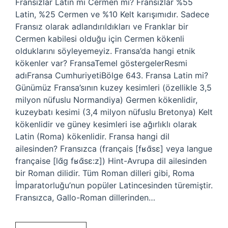
Fransızlar Latin mi Cermen mi? Fransızlar %55
Latin, %25 Cermen ve %10 Kelt karışımıdır. Sadece
Fransız olarak adlandırıldıkları ve Franklar bir
Cermen kabilesi olduğu için Cermen kökenli
olduklarını söyleyemeyiz. Fransa’da hangi etnik
kökenler var? FransaTemel göstergelerResmi
adıFransa CumhuriyetiBölge 643. Fransa Latin mi?
Günümüz Fransa’sının kuzey kesimleri (özellikle 3,5
milyon nüfuslu Normandiya) Germen kökenlidir,
kuzeybatı kesimi (3,4 milyon nüfuslu Bretonya) Kelt
kökenlidir ve güney kesimleri ise ağırlıklı olarak
Latin (Roma) kökenlidir. Fransa hangi dil
ailesinden? Fransızca (français [fʁɑ̃sɛ] veya langue
française [lɑ̃ɡ fʁɑ̃sɛ:z]) Hint-Avrupa dil ailesinden
bir Roman dilidir. Tüm Roman dilleri gibi, Roma
İmparatorluğu’nun popüler Latincesinden türemiştir.
Fransızca, Gallo-Roman dillerinden…