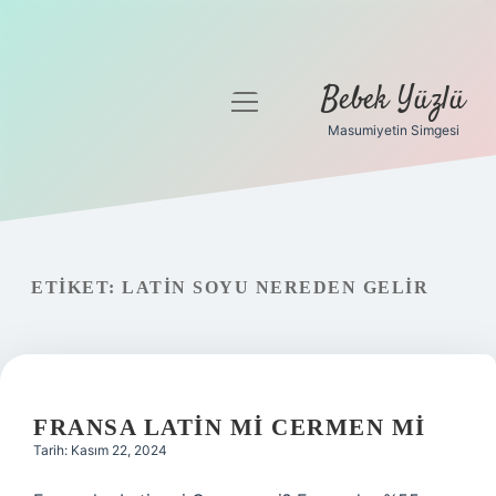
Bebek Yüzlü
menüyü
aç
Masumiyetin Simgesi
Anasayfa
Gizlilik Politikası
Yasal Uyarı
ETIKET:
LATIN SOYU NEREDEN GELIR
FRANSA LATIN MI CERMEN MI
Tarih: Kasım 22, 2024