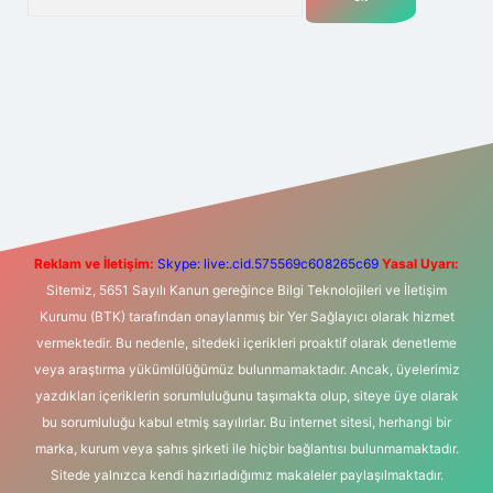
t yeni giriş
Betexper giriş adresi
betexper.xyz
m elexbet
Reklam ve İletişim:
Skype: live:.cid.575569c608265c69
Yasal Uyarı:
Sitemiz, 5651 Sayılı Kanun gereğince Bilgi Teknolojileri ve İletişim
Kurumu (BTK) tarafından onaylanmış bir Yer Sağlayıcı olarak hizmet
vermektedir. Bu nedenle, sitedeki içerikleri proaktif olarak denetleme
veya araştırma yükümlülüğümüz bulunmamaktadır. Ancak, üyelerimiz
yazdıkları içeriklerin sorumluluğunu taşımakta olup, siteye üye olarak
bu sorumluluğu kabul etmiş sayılırlar. Bu internet sitesi, herhangi bir
marka, kurum veya şahıs şirketi ile hiçbir bağlantısı bulunmamaktadır.
Sitede yalnızca kendi hazırladığımız makaleler paylaşılmaktadır.