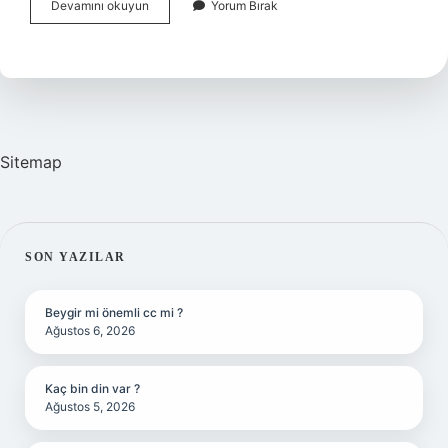
Fransa
Devamını okuyun
Yorum Bırak
Latin
Mi
Cermen
Mi
Sitemap
SIDEBAR
SON YAZILAR
Beygir mi önemli cc mi ?
Ağustos 6, 2026
Kaç bin din var ?
Ağustos 5, 2026