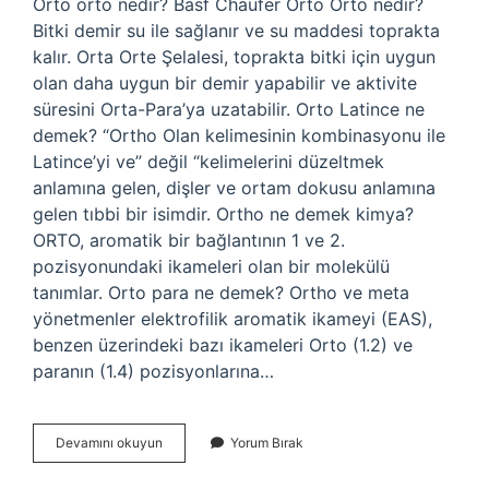
Orto orto nedir? Basf Chaufer Orto Orto nedir?
Bitki demir su ile sağlanır ve su maddesi toprakta
kalır. Orta Orte Şelalesi, toprakta bitki için uygun
olan daha uygun bir demir yapabilir ve aktivite
süresini Orta-Para’ya uzatabilir. Orto Latince ne
demek? “Ortho Olan kelimesinin kombinasyonu ile
Latince’yi ve” değil “kelimelerini düzeltmek
anlamına gelen, dişler ve ortam dokusu anlamına
gelen tıbbi bir isimdir. Ortho ne demek kimya?
ORTO, aromatik bir bağlantının 1 ve 2.
pozisyonundaki ikameleri olan bir molekülü
tanımlar. Orto para ne demek? Ortho ve meta
yönetmenler elektrofilik aromatik ikameyi (EAS),
benzen üzerindeki bazı ikameleri Orto (1.2) ve
paranın (1.4) pozisyonlarına…
Orto
Devamını okuyun
Yorum Bırak
Orto
Ne