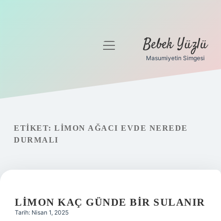
Bebek Yüzlü
menüyü
aç
Masumiyetin Simgesi
Anasayfa
Gizlilik Politikası
Yasal Uyarı
ETIKET:
LIMON AĞACI EVDE NEREDE
DURMALI
LIMON KAÇ GÜNDE BIR SULANIR
Tarih: Nisan 1, 2025