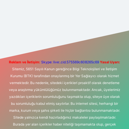
bet yeni giriş
Betexper giriş adresi
betexper.xyz
m elexbet
Reklam ve İletişim:
Skype: live:.cid.575569c608265c69
Yasal Uyarı:
Sitemiz, 5651 Sayılı Kanun gereğince Bilgi Teknolojileri ve İletişim
Kurumu (BTK) tarafından onaylanmış bir Yer Sağlayıcı olarak hizmet
vermektedir. Bu nedenle, sitedeki içerikleri proaktif olarak denetleme
veya araştırma yükümlülüğümüz bulunmamaktadır. Ancak, üyelerimiz
yazdıkları içeriklerin sorumluluğunu taşımakta olup, siteye üye olarak
bu sorumluluğu kabul etmiş sayılırlar. Bu internet sitesi, herhangi bir
marka, kurum veya şahıs şirketi ile hiçbir bağlantısı bulunmamaktadır.
Sitede yalnızca kendi hazırladığımız makaleler paylaşılmaktadır.
Burada yer alan içerikler haber niteliği taşımamakta olup, gerçek