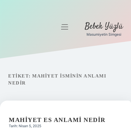
Bebek Yüzlü
menüyü
aç
Masumiyetin Simgesi
Anasayfa
Gizlilik Politikası
Yasal Uyarı
ETIKET:
MAHIYET ISMININ ANLAMI
NEDIR
MAHIYET ES ANLAMI NEDIR
Tarih: Nisan 5, 2025