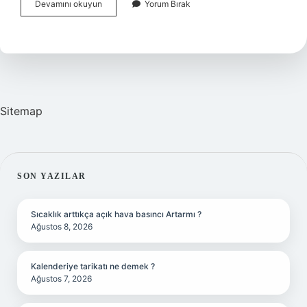
Makro
Devamını okuyun
Yorum Bırak
Veri
Ne
Demek
Sitemap
SIDEBAR
SON YAZILAR
Sıcaklık arttıkça açık hava basıncı Artarmı ?
Ağustos 8, 2026
Kalenderiye tarikatı ne demek ?
Ağustos 7, 2026