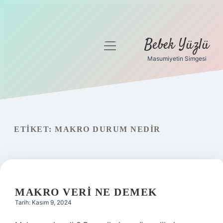
Bebek Yüzlü
menüyü
aç
Masumiyetin Simgesi
Anasayfa
Gizlilik Politikası
Yasal Uyarı
ETIKET:
MAKRO DURUM NEDIR
MAKRO VERI NE DEMEK
Tarih: Kasım 9, 2024