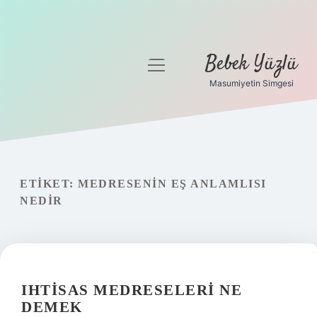
Bebek Yüzlü
menüyü
aç
Masumiyetin Simgesi
Anasayfa
Gizlilik Politikası
Yasal Uyarı
ETIKET:
MEDRESENIN EŞ ANLAMLISI
NEDIR
IHTISAS MEDRESELERI NE
DEMEK