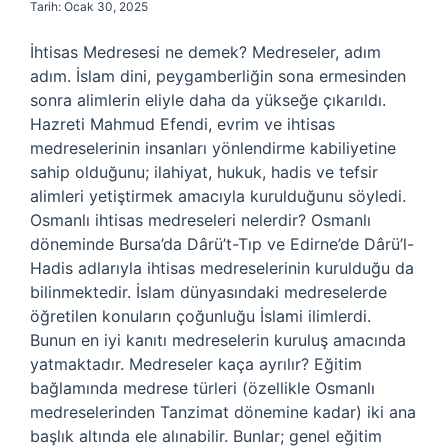
Tarih: Ocak 30, 2025
İhtisas Medresesi ne demek? Medreseler, adım
adım. İslam dini, peygamberliğin sona ermesinden
sonra alimlerin eliyle daha da yükseğe çıkarıldı.
Hazreti Mahmud Efendi, evrim ve ihtisas
medreselerinin insanları yönlendirme kabiliyetine
sahip olduğunu; ilahiyat, hukuk, hadis ve tefsir
alimleri yetiştirmek amacıyla kurulduğunu söyledi.
Osmanlı ihtisas medreseleri nelerdir? Osmanlı
döneminde Bursa’da Dârü’t-Tıp ve Edirne’de Dârü’l-
Hadis adlarıyla ihtisas medreselerinin kurulduğu da
bilinmektedir. İslam dünyasındaki medreselerde
öğretilen konuların çoğunluğu İslami ilimlerdi.
Bunun en iyi kanıtı medreselerin kuruluş amacında
yatmaktadır. Medreseler kaça ayrılır? Eğitim
bağlamında medrese türleri (özellikle Osmanlı
medreselerinden Tanzimat dönemine kadar) iki ana
başlık altında ele alınabilir. Bunlar; genel eğitim