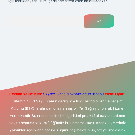
ilgili içerikler yasal süre içerisinde sitemizden kaldırılacaktır.
Arama
no
ilbet yeni giriş
Betexper giriş adresi
betexper.xyz
m elexbe
Reklam ve İletişim:
Skype: live:.cid.575569c608265c69
Yasal Uyarı:
Sitemiz, 5651 Sayılı Kanun gereğince Bilgi Teknolojileri ve İletişim
Kurumu (BTK) tarafından onaylanmış bir Yer Sağlayıcı olarak hizmet
vermektedir. Bu nedenle, sitedeki içerikleri proaktif olarak denetleme
veya araştırma yükümlülüğümüz bulunmamaktadır. Ancak, üyelerimiz
yazdıkları içeriklerin sorumluluğunu taşımakta olup, siteye üye olarak