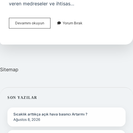
veren medreseler ve ihtisas…
Ihtisas
Devamını okuyun
Yorum Bırak
Medreseleri
Ne
Demek
Sitemap
SIDEBAR
SON YAZILAR
Sıcaklık arttıkça açık hava basıncı Artarmı ?
Ağustos 8, 2026