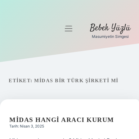
Bebek Yüzlü
menüyü
aç
Masumiyetin Simgesi
Anasayfa
Gizlilik Politikası
Yasal Uyarı
ETIKET:
MIDAS BIR TÜRK ŞIRKETI MI
MIDAS HANGI ARACI KURUM
Tarih: Nisan 3, 2025