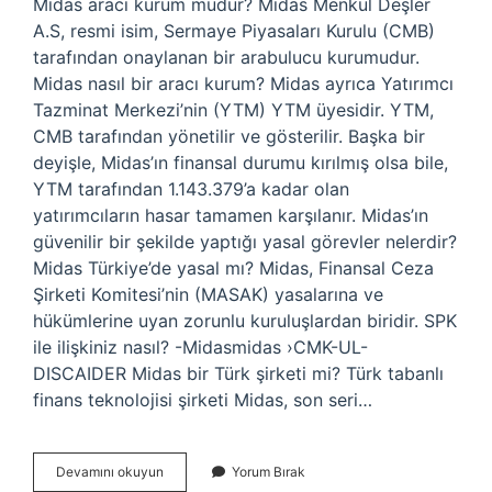
Midas aracı kurum mudur? Midas Menkul Deşler
A.S, resmi isim, Sermaye Piyasaları Kurulu (CMB)
tarafından onaylanan bir arabulucu kurumudur.
Midas nasıl bir aracı kurum? Midas ayrıca Yatırımcı
Tazminat Merkezi’nin (YTM) YTM üyesidir. YTM,
CMB tarafından yönetilir ve gösterilir. Başka bir
deyişle, Midas’ın finansal durumu kırılmış olsa bile,
YTM tarafından 1.143.379’a kadar olan
yatırımcıların hasar tamamen karşılanır. Midas’ın
güvenilir bir şekilde yaptığı yasal görevler nelerdir?
Midas Türkiye’de yasal mı? Midas, Finansal Ceza
Şirketi Komitesi’nin (MASAK) yasalarına ve
hükümlerine uyan zorunlu kuruluşlardan biridir. SPK
ile ilişkiniz nasıl? -Midasmidas ›CMK-UL-
DISCAIDER Midas bir Türk şirketi mi? Türk tabanlı
finans teknolojisi şirketi Midas, son seri…
Midas
Devamını okuyun
Yorum Bırak
Hangi