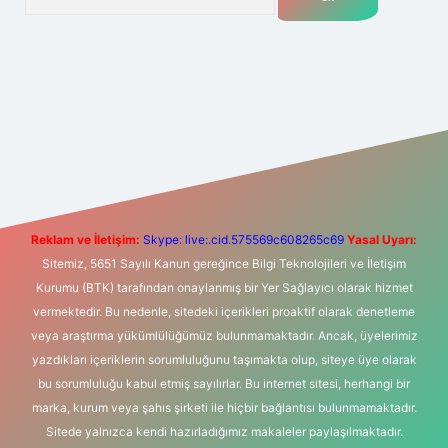
t casino
ilbet yeni giriş
Betexper giriş adresi
betexper.xyz
m el
Reklam ve İletişim:
Skype: live:.cid.575569c608265c69
Yasal Uyarı:
Sitemiz, 5651 Sayılı Kanun gereğince Bilgi Teknolojileri ve İletişim
Kurumu (BTK) tarafından onaylanmış bir Yer Sağlayıcı olarak hizmet
vermektedir. Bu nedenle, sitedeki içerikleri proaktif olarak denetleme
veya araştırma yükümlülüğümüz bulunmamaktadır. Ancak, üyelerimiz
yazdıkları içeriklerin sorumluluğunu taşımakta olup, siteye üye olarak
bu sorumluluğu kabul etmiş sayılırlar. Bu internet sitesi, herhangi bir
marka, kurum veya şahıs şirketi ile hiçbir bağlantısı bulunmamaktadır.
Sitede yalnızca kendi hazırladığımız makaleler paylaşılmaktadır.