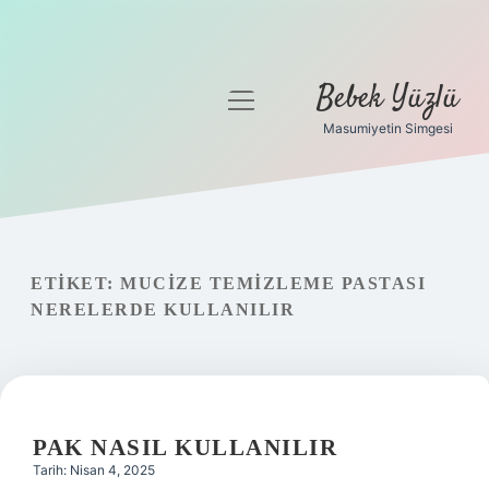
Bebek Yüzlü
menüyü
aç
Masumiyetin Simgesi
Anasayfa
Gizlilik Politikası
Yasal Uyarı
ETIKET:
MUCIZE TEMIZLEME PASTASI
NERELERDE KULLANILIR
PAK NASIL KULLANILIR
Tarih: Nisan 4, 2025