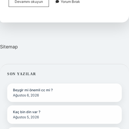
Pak
Devamını okuyun
Yorum Bırak
Nasıl
Kullanılır
Sitemap
SIDEBAR
SON YAZILAR
Beygir mi önemli cc mi ?
Ağustos 6, 2026
Kaç bin din var ?
Ağustos 5, 2026