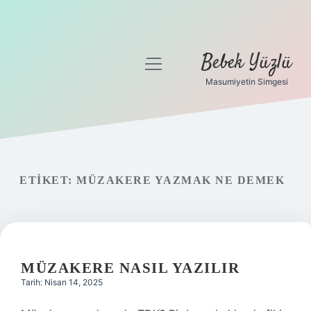
Bebek Yüzlü
menüyü
aç
Masumiyetin Simgesi
Anasayfa
Gizlilik Politikası
Yasal Uyarı
ETIKET:
MÜZAKERE YAZMAK NE DEMEK
MÜZAKERE NASIL YAZILIR
Tarih: Nisan 14, 2025