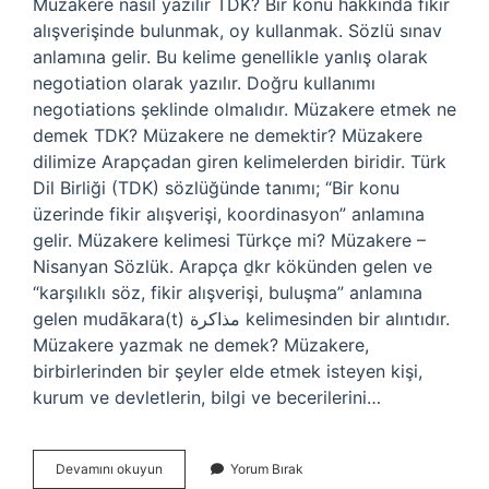
Müzakere nasıl yazılır TDK? Bir konu hakkında fikir
alışverişinde bulunmak, oy kullanmak. Sözlü sınav
anlamına gelir. Bu kelime genellikle yanlış olarak
negotiation olarak yazılır. Doğru kullanımı
negotiations şeklinde olmalıdır. Müzakere etmek ne
demek TDK? Müzakere ne demektir? Müzakere
dilimize Arapçadan giren kelimelerden biridir. Türk
Dil Birliği (TDK) sözlüğünde tanımı; “Bir konu
üzerinde fikir alışverişi, koordinasyon” anlamına
gelir. Müzakere kelimesi Türkçe mi? Müzakere –
Nisanyan Sözlük. Arapça ḏkr kökünden gelen ve
“karşılıklı söz, fikir alışverişi, buluşma” anlamına
gelen mudākara(t) مذاكرة kelimesinden bir alıntıdır.
Müzakere yazmak ne demek? Müzakere,
birbirlerinden bir şeyler elde etmek isteyen kişi,
kurum ve devletlerin, bilgi ve becerilerini…
Müzakere
Devamını okuyun
Yorum Bırak
Nasıl