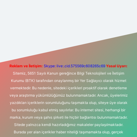
bet yeni giriş
Betexper giriş adresi
betexper.xyz
m elexbet
Reklam ve İletişim:
Skype: live:.cid.575569c608265c69
Yasal Uyarı:
Sitemiz, 5651 Sayılı Kanun gereğince Bilgi Teknolojileri ve İletişim
Kurumu (BTK) tarafından onaylanmış bir Yer Sağlayıcı olarak hizmet
vermektedir. Bu nedenle, sitedeki içerikleri proaktif olarak denetleme
veya araştırma yükümlülüğümüz bulunmamaktadır. Ancak, üyelerimiz
yazdıkları içeriklerin sorumluluğunu taşımakta olup, siteye üye olarak
bu sorumluluğu kabul etmiş sayılırlar. Bu internet sitesi, herhangi bir
marka, kurum veya şahıs şirketi ile hiçbir bağlantısı bulunmamaktadır.
Sitede yalnızca kendi hazırladığımız makaleler paylaşılmaktadır.
Burada yer alan içerikler haber niteliği taşımamakta olup, gerçek