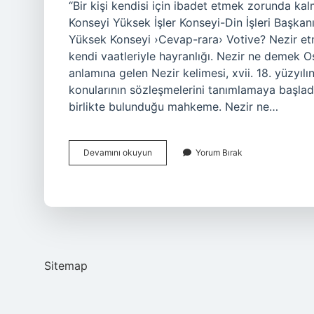
“Bir kişi kendisi için ibadet etmek zorunda kal
Konseyi Yüksek İşler Konseyi-Din İşleri Başkanı
Yüksek Konseyi ›Cevap-rara› Votive? Nezir etm
kendi vaatleriyle hayranlığı. Nezir ne demek O
anlamına gelen Nezir kelimesi, xvii. 18. yüzyı
konularının sözleşmelerini tanımlamaya başladı
birlikte bulunduğu mahkeme. Nezir ne…
La
Devamını okuyun
Yorum Bırak
Nezir
Ne
Demek
Sitemap