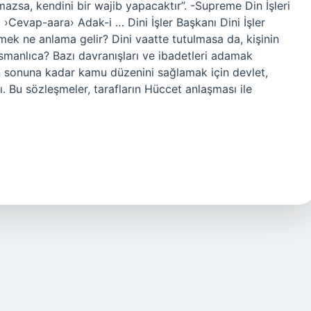
mazsa, kendini bir wajib yapacaktır”. -Supreme Din İşleri
 ›Cevap-aara› Adak-i … Dini İşler Başkanı Dini İşler
ek ne anlama gelir? Dini vaatte tutulmasa da, kişinin
smanlıca? Bazı davranışları ve ibadetleri adamak
lın sonuna kadar kamu düzenini sağlamak için devlet,
. Bu sözleşmeler, tarafların Hüccet anlaşması ile