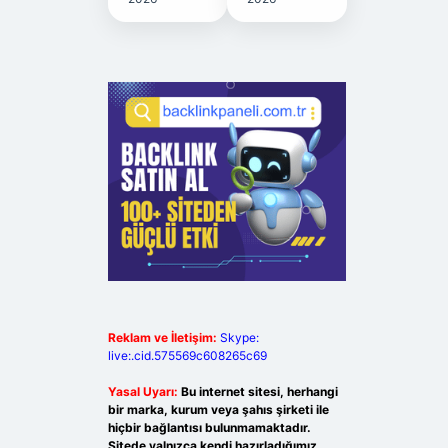
Reklam ve İletişim:
Skype:
live:.cid.575569c608265c69
Yasal Uyarı:
Bu internet sitesi, herhangi
bir marka, kurum veya şahıs şirketi ile
hiçbir bağlantısı bulunmamaktadır.
Sitede yalnızca kendi hazırladığımız