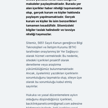
makaleler paylaşılmaktadır. Burada yer
alan içerikler haber niteliği taşımamakta
olup, gerçek kurum ve kişiler hakkında
paylaşım yapılmamaktadır. Gerçek
kurum ve kişiler ile isim benzerlikleri
tamamen tesadüfidir. Sitemizdeki
bilgiler taslak halindedir ve tavsiye
niteliği taşımazlar.
Sitemiz, 5651 Sayılı Kanun gereğince Bilgi
Teknolojileri ve İletişim Kurumu (BTK)
tarafından onaylanmış bir Yer Sağlayıcı
olarak hizmet vermektedir. Bu nedenle,
sitedeki içerikleri proaktif olarak
denetleme veya araştırma
yükümlülüğümüz bulunmamaktadır.
Ancak, üyelerimiz yazdıkları içeriklerin
sorumluluğunu taşımakta olup, siteye üye
olarak bu sorumluluğu kabul etmiş
sayılırlar.
Hukuka ve yasal düzenlemelere aykırı
olduğunu düşündüğünüz içerikleri,
backlinkpanelicomtr@gmail.com
adresine
bildirmeniz halinde, ilgili içerikler yasal