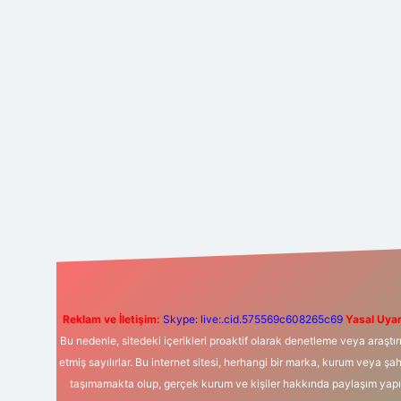
Reklam ve İletişim:
Skype: live:.cid.575569c608265c69
Yasal Uyar
Bu nedenle, sitedeki içerikleri proaktif olarak denetleme veya araş
etmiş sayılırlar. Bu internet sitesi, herhangi bir marka, kurum veya şa
taşımamakta olup, gerçek kurum ve kişiler hakkında paylaşım yapıl