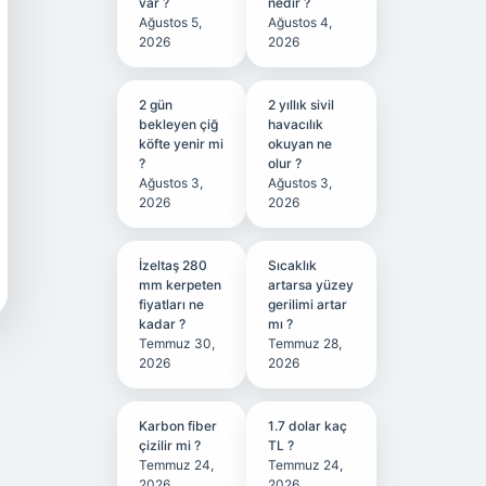
var ?
nedir ?
Ağustos 5,
Ağustos 4,
2026
2026
2 gün
2 yıllık sivil
bekleyen çiğ
havacılık
köfte yenir mi
okuyan ne
?
olur ?
Ağustos 3,
Ağustos 3,
2026
2026
İzeltaş 280
Sıcaklık
mm kerpeten
artarsa yüzey
fiyatları ne
gerilimi artar
kadar ?
mı ?
Temmuz 30,
Temmuz 28,
2026
2026
Karbon fiber
1.7 dolar kaç
çizilir mi ?
TL ?
Temmuz 24,
Temmuz 24,
2026
2026