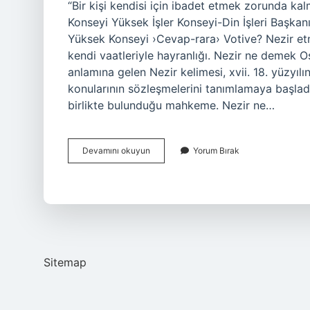
“Bir kişi kendisi için ibadet etmek zorunda kal
Konseyi Yüksek İşler Konseyi-Din İşleri Başkanı
Yüksek Konseyi ›Cevap-rara› Votive? Nezir etm
kendi vaatleriyle hayranlığı. Nezir ne demek O
anlamına gelen Nezir kelimesi, xvii. 18. yüzyı
konularının sözleşmelerini tanımlamaya başladı
birlikte bulunduğu mahkeme. Nezir ne…
La
Devamını okuyun
Yorum Bırak
Nezir
Ne
Demek
Sitemap