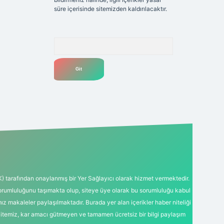
süre içerisinde sitemizden kaldırılacaktır.
Arama
K) tarafından onaylanmış bir Yer Sağlayıcı olarak hizmet vermektedir.
sorumluluğunu taşımakta olup, siteye üye olarak bu sorumluluğu kabul
mız makaleler paylaşılmaktadır. Burada yer alan içerikler haber niteliği
Sitemiz, kar amacı gütmeyen ve tamamen ücretsiz bir bilgi paylaşım