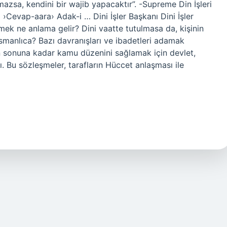
mazsa, kendini bir wajib yapacaktır”. -Supreme Din İşleri
 ›Cevap-aara› Adak-i … Dini İşler Başkanı Dini İşler
ek ne anlama gelir? Dini vaatte tutulmasa da, kişinin
smanlıca? Bazı davranışları ve ibadetleri adamak
lın sonuna kadar kamu düzenini sağlamak için devlet,
. Bu sözleşmeler, tarafların Hüccet anlaşması ile