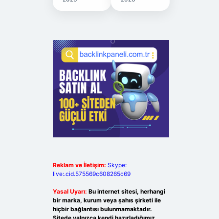
Reklam ve İletişim:
Skype:
live:.cid.575569c608265c69
Yasal Uyarı:
Bu internet sitesi, herhangi
bir marka, kurum veya şahıs şirketi ile
hiçbir bağlantısı bulunmamaktadır.
Sitede yalnızca kendi hazırladığımız