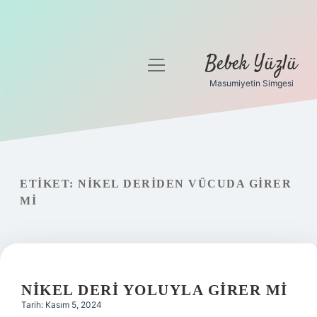
Bebek Yüzlü
menüyü
aç
Masumiyetin Simgesi
Anasayfa
Gizlilik Politikası
Yasal Uyarı
ETIKET:
NIKEL DERIDEN VÜCUDA GIRER
MI
NIKEL DERI YOLUYLA GIRER MI
Tarih: Kasım 5, 2024