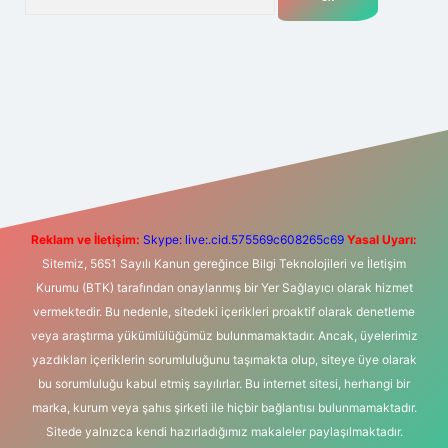
t yeni giriş
Betexper giriş adresi
betexper.xyz
m elexbet
Reklam ve İletişim:
Skype: live:.cid.575569c608265c69
Yasal Uyarı:
Sitemiz, 5651 Sayılı Kanun gereğince Bilgi Teknolojileri ve İletişim
Kurumu (BTK) tarafından onaylanmış bir Yer Sağlayıcı olarak hizmet
vermektedir. Bu nedenle, sitedeki içerikleri proaktif olarak denetleme
veya araştırma yükümlülüğümüz bulunmamaktadır. Ancak, üyelerimiz
yazdıkları içeriklerin sorumluluğunu taşımakta olup, siteye üye olarak
bu sorumluluğu kabul etmiş sayılırlar. Bu internet sitesi, herhangi bir
marka, kurum veya şahıs şirketi ile hiçbir bağlantısı bulunmamaktadır.
Sitede yalnızca kendi hazırladığımız makaleler paylaşılmaktadır.