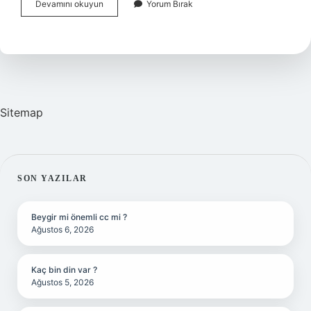
Nikel
Devamını okuyun
Yorum Bırak
Deri
Yoluyla
Girer
Mi
Sitemap
SIDEBAR
SON YAZILAR
Beygir mi önemli cc mi ?
Ağustos 6, 2026
Kaç bin din var ?
Ağustos 5, 2026