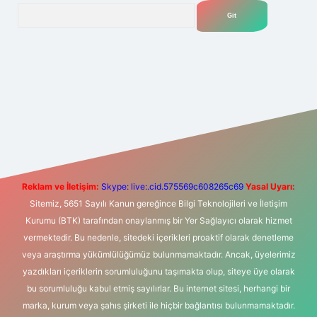
Arama
et yeni giriş
Betexper giriş adresi
betexper.xyz
m elexbet
Reklam ve İletişim:
Skype: live:.cid.575569c608265c69
Yasal Uyarı:
Sitemiz, 5651 Sayılı Kanun gereğince Bilgi Teknolojileri ve İletişim
Kurumu (BTK) tarafından onaylanmış bir Yer Sağlayıcı olarak hizmet
vermektedir. Bu nedenle, sitedeki içerikleri proaktif olarak denetleme
veya araştırma yükümlülüğümüz bulunmamaktadır. Ancak, üyelerimiz
yazdıkları içeriklerin sorumluluğunu taşımakta olup, siteye üye olarak
bu sorumluluğu kabul etmiş sayılırlar. Bu internet sitesi, herhangi bir
marka, kurum veya şahıs şirketi ile hiçbir bağlantısı bulunmamaktadır.