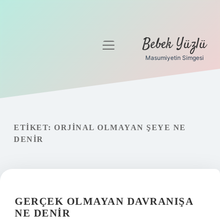
Bebek Yüzlü
menüyü
aç
Masumiyetin Simgesi
Anasayfa
Gizlilik Politikası
Yasal Uyarı
ETIKET:
ORJINAL OLMAYAN ŞEYE NE
DENIR
GERÇEK OLMAYAN DAVRANIŞA
NE DENIR