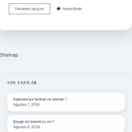
Gerçek
Devamını okuyun
Yorum Bırak
Olmayan
Davranışa
Ne
Denir
Sitemap
SIDEBAR
SON YAZILAR
Kalenderiye tarikatı ne demek ?
Ağustos 7, 2026
Beygir mi önemli cc mi ?
Ağustos 6, 2026