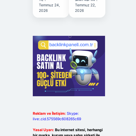
Temmuz 24,
Temmuz 22,
2026
2026
Reklam ve İletişim:
Skype:
live:.cid.575569c608265c69
Yasal Uyarı:
Bu internet sitesi, herhangi
bir marka, kurum veya şahıs şirketi ile