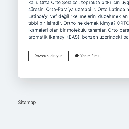
kalır. Orta Orte Şelalesi, toprakta bitki için u
süresini Orta-Para’ya uzatabilir. Orto Latinc
Latince’yi ve” değil “kelimelerini düzeltmek a
tıbbi bir isimdir. Ortho ne demek kimya? ORTO
ikameleri olan bir molekülü tanımlar. Orto pa
aromatik ikameyi (EAS), benzen üzerindeki baz
Orto
Devamını okuyun
Yorum Bırak
Orto
Ne
Demek
Sitemap