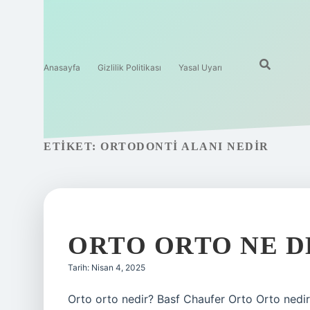
Anasayfa
Gizlilik Politikası
Yasal Uyarı
ETIKET:
ORTODONTI ALANI NEDIR
ORTO ORTO NE 
Tarih: Nisan 4, 2025
Orto orto nedir? Basf Chaufer Orto Orto nedir?