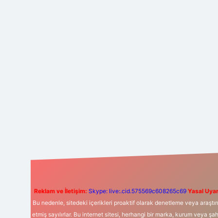
Reklam ve İletişim:
Skype: live:.cid.575569c608265c69
Yasal Uyar
Bu nedenle, sitedeki içerikleri proaktif olarak denetleme veya araş
etmiş sayılırlar. Bu internet sitesi, herhangi bir marka, kurum veya şa