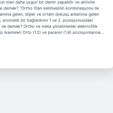
ygun olan daha uygun bir demir yapabilir ve aktivite
e ne demek? “Ortho Olan kelimesinin kombinasyonu ile
nlamına gelen, dişler ve ortam dokusu anlamına gelen
, aromatik bir bağlantının 1 ve 2. pozisyonundaki
ra ne demek? Ortho ve meta yönetmenler elektrofilik
ı ikameleri Orto (1.2) ve paranın (1.4) pozisyonlarına…