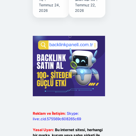
Temmuz 24,
Temmuz 22,
2026
2026
Reklam ve İletişim:
Skype:
live:.cid.575569c608265c69
Yasal Uyarı:
Bu internet sitesi, herhangi
bir marka, kurum veya şahıs şirketi ile