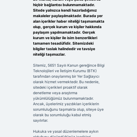
hiçbir bağlantısı bulunmamaktadır.
Sitede yalnızca kendi hazırladığımız
makaleler paylaşılmaktadır. Burada yer
alan içerikler haber niteliği taşımamakta
olup, gerçek kurum ve kişiler hakkında
paylaşım yapılmamaktadır. Gerçek
kurum ve kişiler ile isim benzerlikleri
tamamen tesadüfidir. Sitemizdeki
bilgiler taslak halindedir ve tavsiye
niteliği taşımazlar.
Sitemiz, 5651 Sayılı Kanun gereğince Bilgi
Teknolojileri ve İletişim Kurumu (BTK)
tarafından onaylanmış bir Yer Sağlayıcı
olarak hizmet vermektedir. Bu nedenle,
sitedeki içerikleri proaktif olarak
denetleme veya araştırma
yükümlülüğümüz bulunmamaktadır.
Ancak, üyelerimiz yazdıkları içeriklerin
sorumluluğunu taşımakta olup, siteye üye
olarak bu sorumluluğu kabul etmiş
sayılırlar.
Hukuka ve yasal düzenlemelere aykırı
olduğunu düşündüğünüz içerikleri,