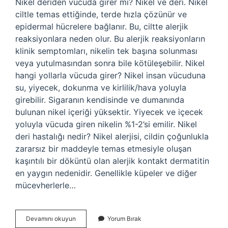
Nikel deriden vücuda girer mi? Nikel ve deri. Nikel
ciltle temas ettiğinde, terde hızla çözünür ve
epidermal hücrelere bağlanır. Bu, ciltte alerjik
reaksiyonlara neden olur. Bu alerjik reaksiyonların
klinik semptomları, nikelin tek başına solunması
veya yutulmasından sonra bile kötüleşebilir. Nikel
hangi yollarla vücuda girer? Nikel insan vücuduna
su, yiyecek, dokunma ve kirlilik/hava yoluyla
girebilir. Sigaranın kendisinde ve dumanında
bulunan nikel içeriği yüksektir. Yiyecek ve içecek
yoluyla vücuda giren nikelin %1-2’si emilir. Nikel
deri hastalığı nedir? Nikel alerjisi, cildin çoğunlukla
zararsız bir maddeyle temas etmesiyle oluşan
kaşıntılı bir döküntü olan alerjik kontakt dermatitin
en yaygın nedenidir. Genellikle küpeler ve diğer
mücevherlerle…
Nikel
Devamını okuyun
Yorum Bırak
Deri