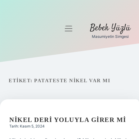
Bebek Yüzlü
menüyü
aç
Masumiyetin Simgesi
Anasayfa
Gizlilik Politikası
Yasal Uyarı
ETIKET:
PATATESTE NIKEL VAR MI
NIKEL DERI YOLUYLA GIRER MI
Tarih: Kasım 5, 2024