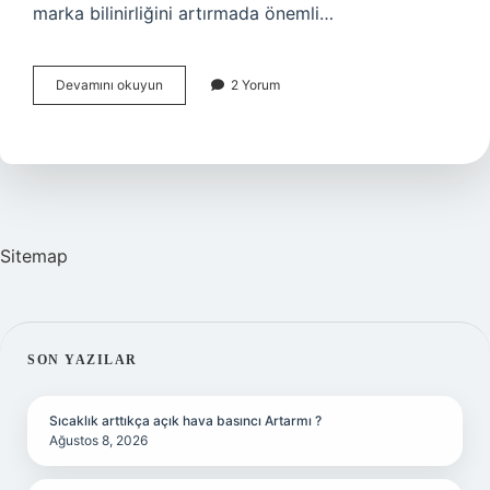
marka bilinirliğini artırmada önemli…
Dijital
Devamını okuyun
2 Yorum
Pazarlama
Yöneticisi
Nasıl
Olunur
Sitemap
SIDEBAR
SON YAZILAR
Sıcaklık arttıkça açık hava basıncı Artarmı ?
Ağustos 8, 2026