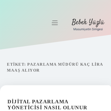
Bebek Yüzlü
menüyü
aç
Masumiyetin Simgesi
Anasayfa
Gizlilik Politikası
Yasal Uyarı
ETIKET:
PAZARLAMA MÜDÜRÜ KAÇ LIRA
MAAŞ ALIYOR
DIJITAL PAZARLAMA
YÖNETICISI NASIL OLUNUR