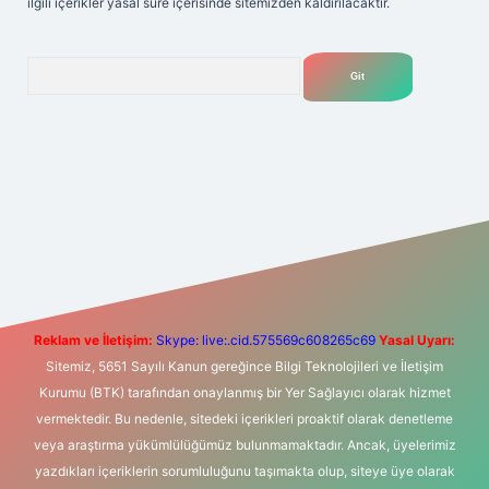
ilgili içerikler yasal süre içerisinde sitemizden kaldırılacaktır.
Arama
t yeni giriş
Betexper giriş adresi
betexper.xyz
m elexbet
Reklam ve İletişim:
Skype: live:.cid.575569c608265c69
Yasal Uyarı:
Sitemiz, 5651 Sayılı Kanun gereğince Bilgi Teknolojileri ve İletişim
Kurumu (BTK) tarafından onaylanmış bir Yer Sağlayıcı olarak hizmet
vermektedir. Bu nedenle, sitedeki içerikleri proaktif olarak denetleme
veya araştırma yükümlülüğümüz bulunmamaktadır. Ancak, üyelerimiz
yazdıkları içeriklerin sorumluluğunu taşımakta olup, siteye üye olarak