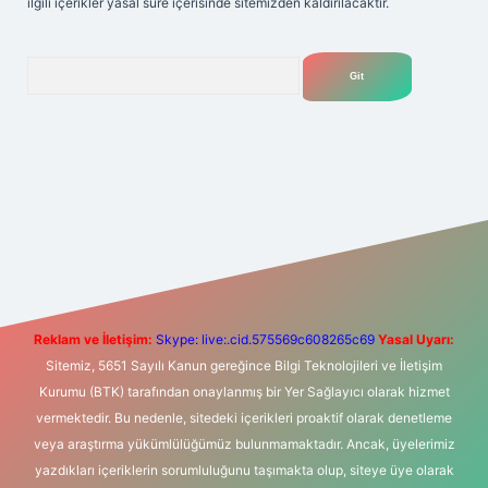
ilgili içerikler yasal süre içerisinde sitemizden kaldırılacaktır.
Arama
t yeni giriş
Betexper giriş adresi
betexper.xyz
m elexbet
Reklam ve İletişim:
Skype: live:.cid.575569c608265c69
Yasal Uyarı:
Sitemiz, 5651 Sayılı Kanun gereğince Bilgi Teknolojileri ve İletişim
Kurumu (BTK) tarafından onaylanmış bir Yer Sağlayıcı olarak hizmet
vermektedir. Bu nedenle, sitedeki içerikleri proaktif olarak denetleme
veya araştırma yükümlülüğümüz bulunmamaktadır. Ancak, üyelerimiz
yazdıkları içeriklerin sorumluluğunu taşımakta olup, siteye üye olarak