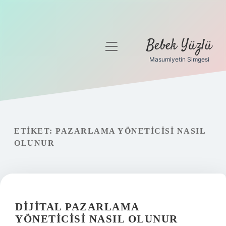
Bebek Yüzlü
menüyü
aç
Masumiyetin Simgesi
Anasayfa
Gizlilik Politikası
Yasal Uyarı
ETIKET:
PAZARLAMA YÖNETICISI NASIL
OLUNUR
DIJITAL PAZARLAMA
YÖNETICISI NASIL OLUNUR