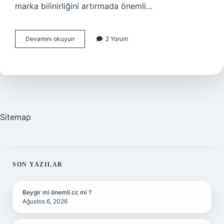
marka bilinirliğini artırmada önemli…
Dijital
Devamını okuyun
2 Yorum
Pazarlama
Yöneticisi
Nasıl
Olunur
Sitemap
SIDEBAR
SON YAZILAR
Beygir mi önemli cc mi ?
Ağustos 6, 2026