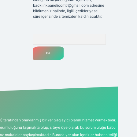
backlinkpanelicomtr@gmail.com
adresine
bildirmeniz halinde, ilgili içerikler yasal
süre içerisinde sitemizden kaldırılacaktır.
Arama
K) tarafından onaylanmış bir Yer Sağlayıcı olarak hizmet vermektedir.
sorumluluğunu taşımakta olup, siteye üye olarak bu sorumluluğu kabul
mız makaleler paylaşılmaktadır. Burada yer alan içerikler haber niteliği