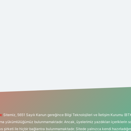
ı:
Sitemiz, 5651 Sayılı Kanun gereğince Bilgi Teknolojileri ve İletişim Kurumu (BT
tırma yükümlülüğümüz bulunmamaktadır. Ancak, üyelerimiz yazdıkları içeriklerin 
hıs şirketi ile hiçbir bağlantısı bulunmamaktadır. Sitede yalnızca kendi hazırladığı