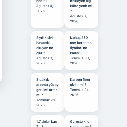
nedir ?
bekleyen çiğ
Ağustos 4,
köfte yenir mi
2026
?
Ağustos 3,
2026
2 yıllık sivil
İzeltaş 280
havacılık
mm kerpeten
okuyan ne
fiyatları ne
olur ?
kadar ?
Ağustos 3,
Temmuz 30,
2026
2026
Sıcaklık
Karbon fiber
artarsa yüzey
çizilir mi ?
gerilimi artar
Temmuz 24,
mı ?
2026
Temmuz 28,
2026
1.7 dolar kaç
Güreşte kilo
TL ?
sınırı var mı ?