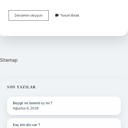
Rüyada
Devamını okuyun
Yorum Bırak
Sevdiğini
Bırakmak
Ne
Anlama
Gelir
Sitemap
SIDEBAR
SON YAZILAR
Beygir mi önemli cc mi ?
Ağustos 6, 2026
Kaç bin din var ?