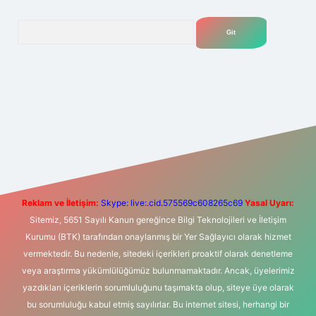
Arama
et yeni giriş
Betexper giriş adresi
betexper.xyz
m elexbet
Reklam ve İletişim:
Skype: live:.cid.575569c608265c69
Yasal Uyarı:
Sitemiz, 5651 Sayılı Kanun gereğince Bilgi Teknolojileri ve İletişim
Kurumu (BTK) tarafından onaylanmış bir Yer Sağlayıcı olarak hizmet
vermektedir. Bu nedenle, sitedeki içerikleri proaktif olarak denetleme
veya araştırma yükümlülüğümüz bulunmamaktadır. Ancak, üyelerimiz
yazdıkları içeriklerin sorumluluğunu taşımakta olup, siteye üye olarak
bu sorumluluğu kabul etmiş sayılırlar. Bu internet sitesi, herhangi bir