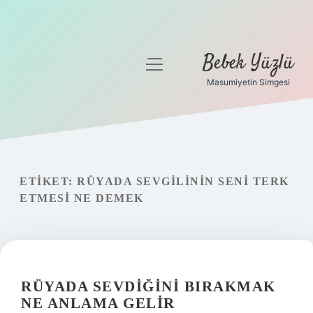
Bebek Yüzlü
menüyü
aç
Masumiyetin Simgesi
Anasayfa
Gizlilik Politikası
Yasal Uyarı
ETIKET:
RÜYADA SEVGILININ SENI TERK
ETMESI NE DEMEK
RÜYADA SEVDIĞINI BIRAKMAK
NE ANLAMA GELIR