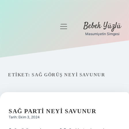
Bebek Yüzlü
menüyü
aç
Masumiyetin Simgesi
Anasayfa
Gizlilik Politikası
Yasal Uyarı
ETIKET:
SAĞ GÖRÜŞ NEYI SAVUNUR
SAĞ PARTI NEYI SAVUNUR
Tarih: Ekim 3, 2024