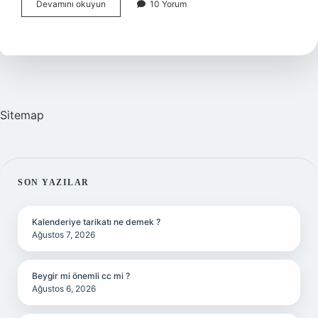
Sağ
Devamını okuyun
10 Yorum
Parti
Neyi
Savunur
Sitemap
SIDEBAR
SON YAZILAR
Kalenderiye tarikatı ne demek ?
Ağustos 7, 2026
Beygir mi önemli cc mi ?
Ağustos 6, 2026