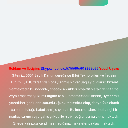
t yeni giriş
Betexper giriş adresi
betexper.xyz
m elexbet
Reklam ve İletişim:
Skype: live:.cid.575569c608265c69
Yasal Uyarı:
Sitemiz, 5651 Sayılı Kanun gereğince Bilgi Teknolojileri ve İletişim
Kurumu (BTK) tarafından onaylanmış bir Yer Sağlayıcı olarak hizmet
vermektedir. Bu nedenle, sitedeki içerikleri proaktif olarak denetleme
veya araştırma yükümlülüğümüz bulunmamaktadır. Ancak, üyelerimiz
yazdıkları içeriklerin sorumluluğunu taşımakta olup, siteye üye olarak
bu sorumluluğu kabul etmiş sayılırlar. Bu internet sitesi, herhangi bir
marka, kurum veya şahıs şirketi ile hiçbir bağlantısı bulunmamaktadır.
Sitede yalnızca kendi hazırladığımız makaleler paylaşılmaktadır.