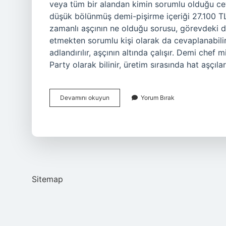
veya tüm bir alandan kimin sorumlu olduğu cev
düşük bölünmüş demi-pişirme içeriği 27.100 TL 
zamanlı aşçının ne olduğu sorusu, görevdeki di
etmekten sorumlu kişi olarak da cevaplanabilir
adlandırılır, aşçının altında çalışır. Demi che
Party olarak bilinir, üretim sırasında hat aşçıl
Demi
Devamını okuyun
Yorum Bırak
Chef
1
Nedir
Sitemap