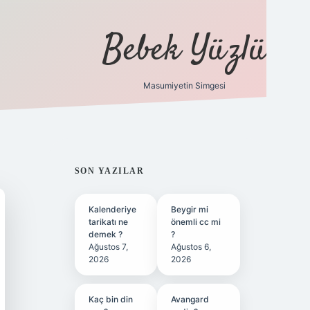
Bebek Yüzlü
Masumiyetin Simgesi
betci
vdcasino güncel giriş
ilbet casino
ilbet yeni giri
SIDEBAR
SON YAZILAR
Kalenderiye
Beygir mi
tarikatı ne
önemli cc mi
demek ?
?
Ağustos 7,
Ağustos 6,
2026
2026
Kaç bin din
Avangard