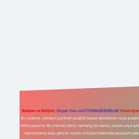
Reklam ve İletişim:
Skype: live:.cid.575569c608265c69
Yasal Uyar
Bu nedenle, sitedeki içerikleri proaktif olarak denetleme veya araş
etmiş sayılırlar. Bu internet sitesi, herhangi bir marka, kurum veya şa
taşımamakta olup, gerçek kurum ve kişiler hakkında paylaşım yapıl