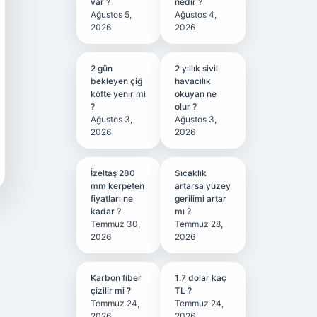
var ?
nedir ?
Ağustos 5,
Ağustos 4,
2026
2026
2 gün
2 yıllık sivil
bekleyen çiğ
havacılık
köfte yenir mi
okuyan ne
?
olur ?
Ağustos 3,
Ağustos 3,
2026
2026
İzeltaş 280
Sıcaklık
mm kerpeten
artarsa yüzey
fiyatları ne
gerilimi artar
kadar ?
mı ?
Temmuz 30,
Temmuz 28,
2026
2026
Karbon fiber
1.7 dolar kaç
çizilir mi ?
TL ?
Temmuz 24,
Temmuz 24,
2026
2026