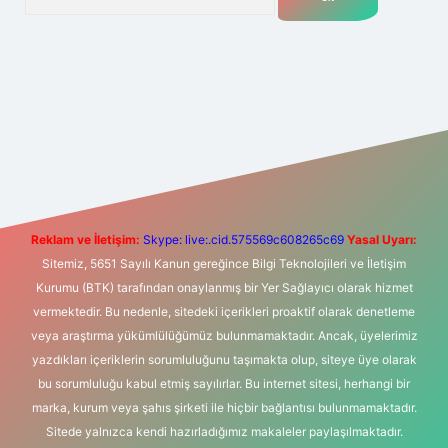
 yeni giriş
Betexper giriş adresi
betexper.xyz
m elexbet
Reklam ve İletişim:
Skype: live:.cid.575569c608265c69
Yasal Uyarı:
Sitemiz, 5651 Sayılı Kanun gereğince Bilgi Teknolojileri ve İletişim
Kurumu (BTK) tarafından onaylanmış bir Yer Sağlayıcı olarak hizmet
vermektedir. Bu nedenle, sitedeki içerikleri proaktif olarak denetleme
veya araştırma yükümlülüğümüz bulunmamaktadır. Ancak, üyelerimiz
yazdıkları içeriklerin sorumluluğunu taşımakta olup, siteye üye olarak
bu sorumluluğu kabul etmiş sayılırlar. Bu internet sitesi, herhangi bir
marka, kurum veya şahıs şirketi ile hiçbir bağlantısı bulunmamaktadır.
Sitede yalnızca kendi hazırladığımız makaleler paylaşılmaktadır.