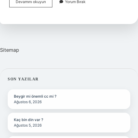
Anne
Devamını okuyun
Yorum Bırak
Yanı
Yatağı
Yıkanır
Mı
Sitemap
SIDEBAR
SON YAZILAR
Beygir mi önemli cc mi ?
Ağustos 6, 2026
Kaç bin din var ?
Ağustos 5, 2026