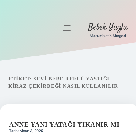
Bebek Yüzlü
menüyü
aç
Masumiyetin Simgesi
Anasayfa
Gizlilik Politikası
Yasal Uyarı
ETIKET:
SEVI BEBE REFLÜ YASTIĞI
KIRAZ ÇEKIRDEĞI NASIL KULLANILIR
ANNE YANI YATAĞI YIKANIR MI
Tarih: Nisan 3, 2025