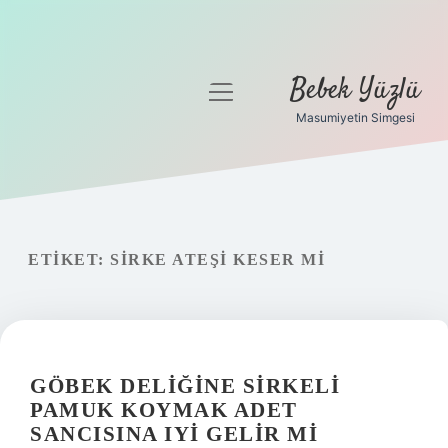
Bebek Yüzlü
menüyü
aç
Masumiyetin Simgesi
Anasayfa
Gizlilik Politikası
Yasal Uyarı
ETIKET:
SIRKE ATEŞI KESER MI
GÖBEK DELIĞINE SIRKELI
PAMUK KOYMAK ADET
SANCISINA IYI GELIR MI