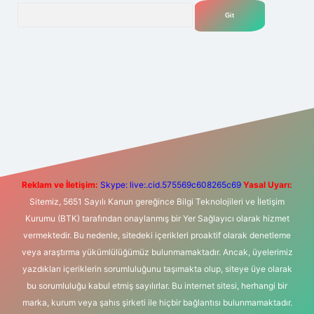
Arama
t yeni giriş
Betexper giriş adresi
betexper.xyz
m elexbet
Reklam ve İletişim:
Skype: live:.cid.575569c608265c69
Yasal Uyarı:
Sitemiz, 5651 Sayılı Kanun gereğince Bilgi Teknolojileri ve İletişim
Kurumu (BTK) tarafından onaylanmış bir Yer Sağlayıcı olarak hizmet
vermektedir. Bu nedenle, sitedeki içerikleri proaktif olarak denetleme
veya araştırma yükümlülüğümüz bulunmamaktadır. Ancak, üyelerimiz
yazdıkları içeriklerin sorumluluğunu taşımakta olup, siteye üye olarak
bu sorumluluğu kabul etmiş sayılırlar. Bu internet sitesi, herhangi bir
marka, kurum veya şahıs şirketi ile hiçbir bağlantısı bulunmamaktadır.