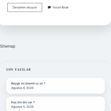
Göbek
Devamını okuyun
Yorum Bırak
Deliğine
Sirkeli
Pamuk
Koymak
Adet
Sancısına
Iyi
Gelir
Sitemap
Mi
SIDEBAR
SON YAZILAR
Beygir mi önemli cc mi ?
Ağustos 6, 2026
Kaç bin din var ?
Ağustos 5, 2026