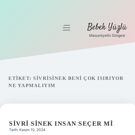
Bebek Yüzlü
menüyü
aç
Masumiyetin Simgesi
Anasayfa
Gizlilik Politikası
Yasal Uyarı
ETIKET:
SIVRISINEK BENI ÇOK ISIRIYOR
NE YAPMALIYIM
SIVRI SINEK INSAN SEÇER MI
Tarih: Kasım 10, 2024