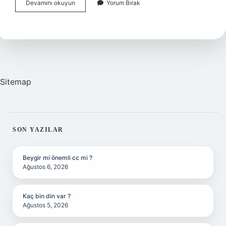
Sivri
Devamını okuyun
Yorum Bırak
Sinek
Insan
Seçer
Mi
Sitemap
SIDEBAR
SON YAZILAR
Beygir mi önemli cc mi ?
Ağustos 6, 2026
Kaç bin din var ?
Ağustos 5, 2026