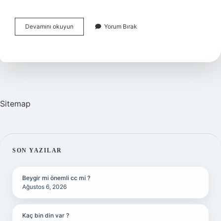
Sokrates
Devamını okuyun
Yorum Bırak
Denince
Akla
Ne
Gelir
Sitemap
SIDEBAR
SON YAZILAR
Beygir mi önemli cc mi ?
Ağustos 6, 2026
Kaç bin din var ?