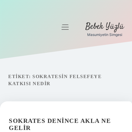
Bebek Yüzlü
menüyü
aç
Masumiyetin Simgesi
Anasayfa
Gizlilik Politikası
Yasal Uyarı
ETIKET:
SOKRATESIN FELSEFEYE
KATKISI NEDIR
SOKRATES DENINCE AKLA NE
GELIR