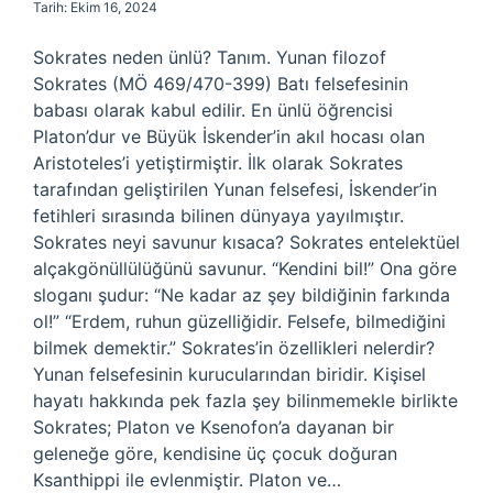
Tarih: Ekim 16, 2024
Sokrates neden ünlü? Tanım. Yunan filozof
Sokrates (MÖ 469/470-399) Batı felsefesinin
babası olarak kabul edilir. En ünlü öğrencisi
Platon’dur ve Büyük İskender’in akıl hocası olan
Aristoteles’i yetiştirmiştir. İlk olarak Sokrates
tarafından geliştirilen Yunan felsefesi, İskender’in
fetihleri ​​sırasında bilinen dünyaya yayılmıştır.
Sokrates neyi savunur kısaca? Sokrates entelektüel
alçakgönüllülüğünü savunur. “Kendini bil!” Ona göre
sloganı şudur: “Ne kadar az şey bildiğinin farkında
ol!” “Erdem, ruhun güzelliğidir. Felsefe, bilmediğini
bilmek demektir.” Sokrates’in özellikleri nelerdir?
Yunan felsefesinin kurucularından biridir. Kişisel
hayatı hakkında pek fazla şey bilinmemekle birlikte
Sokrates; Platon ve Ksenofon’a dayanan bir
geleneğe göre, kendisine üç çocuk doğuran
Ksanthippi ile evlenmiştir. Platon ve…