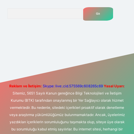
Arama
t yeni giriş
Betexper giriş adresi
betexper.xyz
m elexbet
Reklam ve İletişim:
Skype: live:.cid.575569c608265c69
Yasal Uyarı:
Sitemiz, 5651 Sayılı Kanun gereğince Bilgi Teknolojileri ve İletişim
Kurumu (BTK) tarafından onaylanmış bir Yer Sağlayıcı olarak hizmet
vermektedir. Bu nedenle, sitedeki içerikleri proaktif olarak denetleme
veya araştırma yükümlülüğümüz bulunmamaktadır. Ancak, üyelerimiz
yazdıkları içeriklerin sorumluluğunu taşımakta olup, siteye üye olarak
bu sorumluluğu kabul etmiş sayılırlar. Bu internet sitesi, herhangi bir