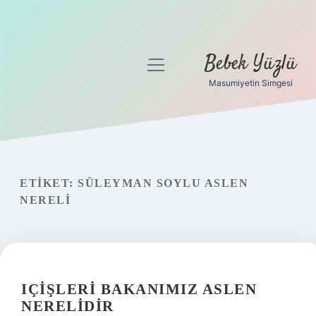
Bebek Yüzlü
menüyü
aç
Masumiyetin Simgesi
Anasayfa
Gizlilik Politikası
Yasal Uyarı
ETIKET:
SÜLEYMAN SOYLU ASLEN
NERELI
IÇIŞLERI BAKANIMIZ ASLEN
NERELIDIR