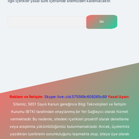
ilgili içerikler yasal süre içerisinde sitemizden kaldırılacaktır.
Arama
t yeni giriş
Betexper giriş adresi
betexper.xyz
m elexbet
Reklam ve İletişim:
Skype: live:.cid.575569c608265c69
Yasal Uyarı:
Sitemiz, 5651 Sayılı Kanun gereğince Bilgi Teknolojileri ve İletişim
Kurumu (BTK) tarafından onaylanmış bir Yer Sağlayıcı olarak hizmet
vermektedir. Bu nedenle, sitedeki içerikleri proaktif olarak denetleme
veya araştırma yükümlülüğümüz bulunmamaktadır. Ancak, üyelerimiz
yazdıkları içeriklerin sorumluluğunu taşımakta olup, siteye üye olarak