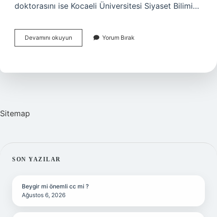
doktorasını ise Kocaeli Üniversitesi Siyaset Bilimi…
Içişleri
Devamını okuyun
Yorum Bırak
Bakanımız
Aslen
Nerelidir
Sitemap
SIDEBAR
SON YAZILAR
Beygir mi önemli cc mi ?
Ağustos 6, 2026