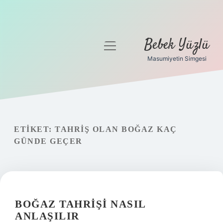
Bebek Yüzlü
menüyü
aç
Masumiyetin Simgesi
Anasayfa
Gizlilik Politikası
Yasal Uyarı
ETIKET:
TAHRIŞ OLAN BOĞAZ KAÇ
GÜNDE GEÇER
BOĞAZ TAHRIŞI NASIL
ANLAŞILIR