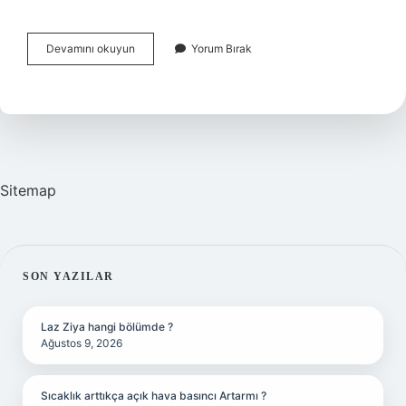
Boğaz
Devamını okuyun
Yorum Bırak
Tahrişi
Nasıl
Anlaşılır
Sitemap
SIDEBAR
SON YAZILAR
Laz Ziya hangi bölümde ?
Ağustos 9, 2026
Sıcaklık arttıkça açık hava basıncı Artarmı ?