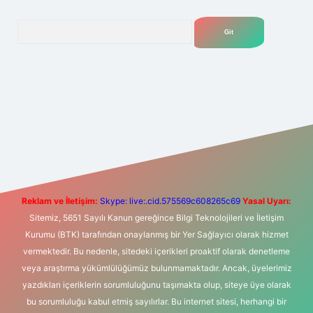
Arama
bet yeni giriş
Betexper giriş adresi
betexper.xyz
m elexbet
Reklam ve İletişim:
Skype: live:.cid.575569c608265c69
Yasal Uyarı:
Sitemiz, 5651 Sayılı Kanun gereğince Bilgi Teknolojileri ve İletişim
Kurumu (BTK) tarafından onaylanmış bir Yer Sağlayıcı olarak hizmet
vermektedir. Bu nedenle, sitedeki içerikleri proaktif olarak denetleme
veya araştırma yükümlülüğümüz bulunmamaktadır. Ancak, üyelerimiz
yazdıkları içeriklerin sorumluluğunu taşımakta olup, siteye üye olarak
bu sorumluluğu kabul etmiş sayılırlar. Bu internet sitesi, herhangi bir