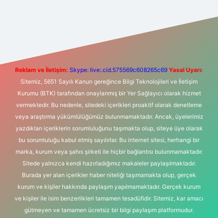
et yeni giriş
Betexper giriş adresi
betexper.xyz
m elexbet
Reklam ve İletişim:
Skype: live:.cid.575569c608265c69
Yasal Uyarı:
Sitemiz, 5651 Sayılı Kanun gereğince Bilgi Teknolojileri ve İletişim
Kurumu (BTK) tarafından onaylanmış bir Yer Sağlayıcı olarak hizmet
vermektedir. Bu nedenle, sitedeki içerikleri proaktif olarak denetleme
veya araştırma yükümlülüğümüz bulunmamaktadır. Ancak, üyelerimiz
yazdıkları içeriklerin sorumluluğunu taşımakta olup, siteye üye olarak
bu sorumluluğu kabul etmiş sayılırlar. Bu internet sitesi, herhangi bir
marka, kurum veya şahıs şirketi ile hiçbir bağlantısı bulunmamaktadır.
Sitede yalnızca kendi hazırladığımız makaleler paylaşılmaktadır.
Burada yer alan içerikler haber niteliği taşımamakta olup, gerçek
kurum ve kişiler hakkında paylaşım yapılmamaktadır. Gerçek kurum
ve kişiler ile isim benzerlikleri tamamen tesadüfidir. Sitemiz, kar amacı
gütmeyen ve tamamen ücretsiz bir bilgi paylaşım platformudur.