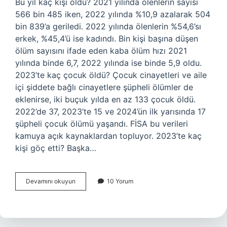
Bu yıl kaç kişi öldü? 2021 yılında ölenlerin sayısı
566 bin 485 iken, 2022 yılında %10,9 azalarak 504
bin 839’a geriledi. 2022 yılında ölenlerin %54,6’sı
erkek, %45,4’ü ise kadındı. Bin kişi başına düşen
ölüm sayısını ifade eden kaba ölüm hızı 2021
yılında binde 6,7, 2022 yılında ise binde 5,9 oldu.
2023’te kaç çocuk öldü? Çocuk cinayetleri ve aile
içi şiddete bağlı cinayetlere şüpheli ölümler de
eklenirse, iki buçuk yılda en az 133 çocuk öldü.
2022’de 37, 2023’te 15 ve 2024’ün ilk yarısında 17
şüpheli çocuk ölümü yaşandı. FİSA bu verileri
kamuya açık kaynaklardan topluyor. 2023’te kaç
kişi göç etti? Başka…
2023
Devamını okuyun
10 Yorum
Yılında
Kaç
Kişi
Oldu