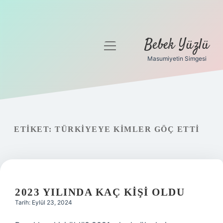
Bebek Yüzlü
menüyü
aç
Masumiyetin Simgesi
Anasayfa
Gizlilik Politikası
Yasal Uyarı
ETIKET:
TÜRKIYEYE KIMLER GÖÇ ETTI
2023 YILINDA KAÇ KIŞI OLDU
Tarih: Eylül 23, 2024