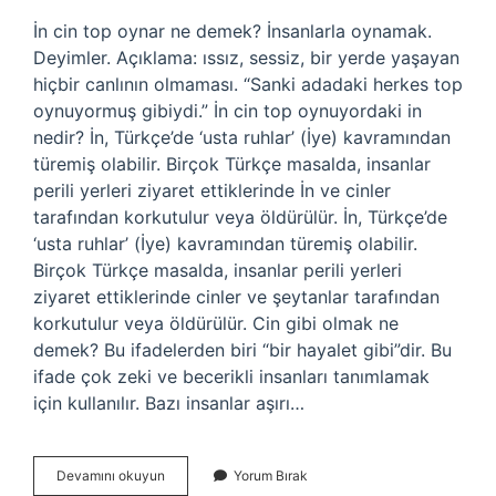
İn cin top oynar ne demek? İnsanlarla oynamak.
Deyimler. Açıklama: ıssız, sessiz, bir yerde yaşayan
hiçbir canlının olmaması. “Sanki adadaki herkes top
oynuyormuş gibiydi.” İn cin top oynuyordaki in
nedir? İn, Türkçe’de ‘usta ruhlar’ (İye) kavramından
türemiş olabilir. Birçok Türkçe masalda, insanlar
perili yerleri ziyaret ettiklerinde İn ve cinler
tarafından korkutulur veya öldürülür. İn, Türkçe’de
‘usta ruhlar’ (İye) kavramından türemiş olabilir.
Birçok Türkçe masalda, insanlar perili yerleri
ziyaret ettiklerinde cinler ve şeytanlar tarafından
korkutulur veya öldürülür. Cin gibi olmak ne
demek? Bu ifadelerden biri “bir hayalet gibi”dir. Bu
ifade çok zeki ve becerikli insanları tanımlamak
için kullanılır. Bazı insanlar aşırı…
In
Devamını okuyun
Yorum Bırak
Cin