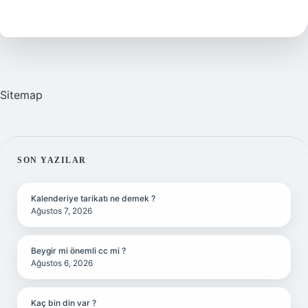
Top
Olmak
Ne
Demek
Sitemap
SIDEBAR
SON YAZILAR
Kalenderiye tarikatı ne demek ?
Ağustos 7, 2026
Beygir mi önemli cc mi ?
Ağustos 6, 2026
Kaç bin din var ?