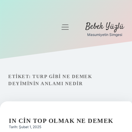
Bebek Yüzlü
menüyü
aç
Masumiyetin Simgesi
Anasayfa
Gizlilik Politikası
Yasal Uyarı
ETIKET:
TURP GIBI NE DEMEK
DEYIMININ ANLAMI NEDIR
IN CIN TOP OLMAK NE DEMEK
Tarih: Şubat 1, 2025