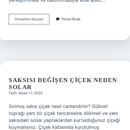
yerleştirilmesi ve bastırılmasıyla elde edilir.…
Perçinli
Devamını okuyun
Yorum Bırak
Bağlantı
Neden
Tercih
Edilir
SAKSISI DEĞIŞEN ÇIÇEK NEDEN
SOLAR
Tarih: Nisan 17, 2025
Solmuş saksı çiçek nasıl canlandırılır? Gübreli
toprağı yeni bir çiçek tenceresine dökmeli ve yeni
saksıdaki soluk yapraklardan kurtulduğunuz çiçeği
koymalısınız. Çiçek kafasında kurutulmuş