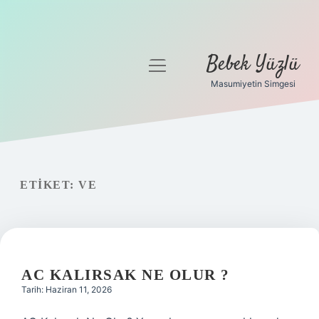
Bebek Yüzlü
menüyü
aç
Masumiyetin Simgesi
Anasayfa
Gizlilik Politikası
Yasal Uyarı
ETIKET:
VE
AC KALIRSAK NE OLUR ?
Tarih: Haziran 11, 2026