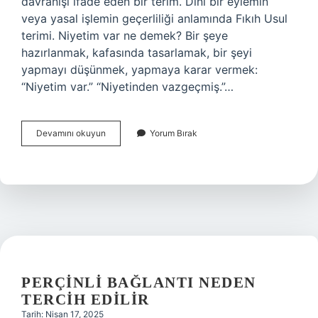
davranışı ifade eden bir terim. Dini bir eylemin
veya yasal işlemin geçerliliği anlamında Fıkıh Usul
terimi. Niyetim var ne demek? Bir şeye
hazırlanmak, kafasında tasarlamak, bir şeyi
yapmayı düşünmek, yapmaya karar vermek:
“Niyetim var.” “Niyetinden vazgeçmiş.”…
Niyet
Devamını okuyun
Yorum Bırak
Ediyorum
Ne
Demek
PERÇINLI BAĞLANTI NEDEN
TERCIH EDILIR
Tarih: Nisan 17, 2025