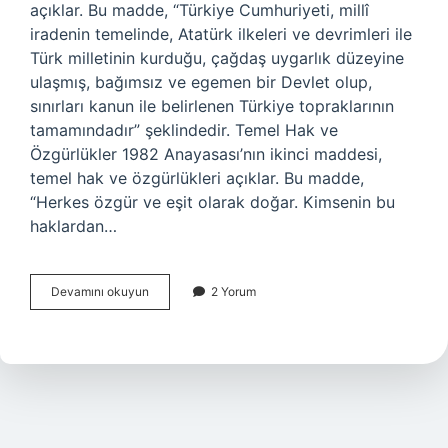
açıklar. Bu madde, “Türkiye Cumhuriyeti, millî
iradenin temelinde, Atatürk ilkeleri ve devrimleri ile
Türk milletinin kurduğu, çağdaş uygarlık düzeyine
ulaşmış, bağımsız ve egemen bir Devlet olup,
sınırları kanun ile belirlenen Türkiye topraklarının
tamamındadır” şeklindedir. Temel Hak ve
Özgürlükler 1982 Anayasası’nın ikinci maddesi,
temel hak ve özgürlükleri açıklar. Bu madde,
“Herkes özgür ve eşit olarak doğar. Kimsenin bu
haklardan…
1982
Devamını okuyun
2 Yorum
Anayasasının
ilk
dört
maddesi
nedir