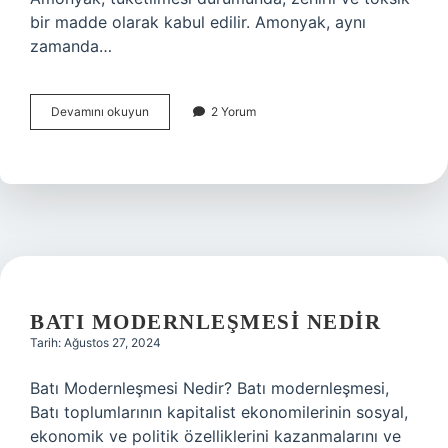
bir madde olarak kabul edilir. Amonyak, aynı
zamanda…
Amonyak
Devamını okuyun
2 Yorum
nedir
yenir
mi
BATI MODERNLEŞMESI NEDIR
Tarih: Ağustos 27, 2024
Batı Modernleşmesi Nedir? Batı modernleşmesi,
Batı toplumlarının kapitalist ekonomilerinin sosyal,
ekonomik ve politik özelliklerini kazanmalarını ve