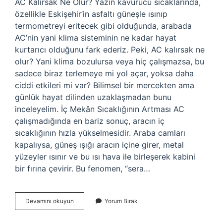
AC Kalırsak Ne Olur? Yazın kavurucu sıcaklarında,
özellikle Eskişehir’in asfaltı güneşle ısınıp
termometreyi eritecek gibi olduğunda, arabada
AC’nin yani klima sisteminin ne kadar hayat
kurtarıcı olduğunu fark ederiz. Peki, AC kalırsak ne
olur? Yani klima bozulursa veya hiç çalışmazsa, bu
sadece biraz terlemeye mi yol açar, yoksa daha
ciddi etkileri mi var? Bilimsel bir mercekten ama
günlük hayat dilinden uzaklaşmadan bunu
inceleyelim. İç Mekân Sıcaklığının Artması AC
çalışmadığında en bariz sonuç, aracın iç
sıcaklığının hızla yükselmesidir. Araba camları
kapalıysa, güneş ışığı aracın içine girer, metal
yüzeyler ısınır ve bu ısı hava ile birleşerek kabini
bir fırına çevirir. Bu fenomen, “sera…
AC
Devamını okuyun
Yorum Bırak
kalırsak
ne