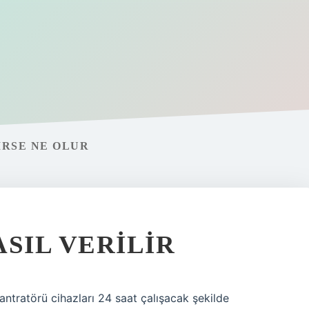
IRSE NE OLUR
SIL VERILIR
antratörü cihazları 24 saat çalışacak şekilde