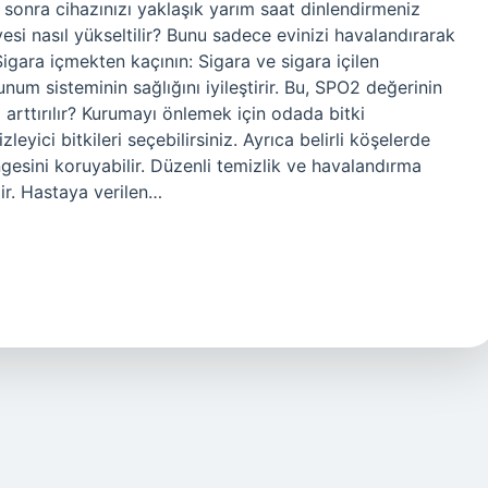
 sonra cihazınızı yaklaşık yarım saat dinlendirmeniz
esi nasıl yükseltilir? Bunu sadece evinizi havalandırarak
igara içmekten kaçının: Sigara ve sigara içilen
um sisteminin sağlığını iyileştirir. Bu, SPO2 değerinin
l arttırılır? Kurumayı önlemek için odada bitki
leyici bitkileri seçebilirsiniz. Ayrıca belirli köşelerde
sini koruyabilir. Düzenli temizlik ve havalandırma
lir. Hastaya verilen…