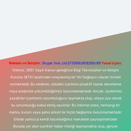
et yeni giriş
Betexper giriş adresi
betexper.xyz
m elexbet
Reklam ve İletişim:
Skype: live:.cid.575569c608265c69
Yasal Uyarı:
Sitemiz, 5651 Sayılı Kanun gereğince Bilgi Teknolojileri ve İletişim
Kurumu (BTK) tarafından onaylanmış bir Yer Sağlayıcı olarak hizmet
vermektedir. Bu nedenle, sitedeki içerikleri proaktif olarak denetleme
veya araştırma yükümlülüğümüz bulunmamaktadır. Ancak, üyelerimiz
yazdıkları içeriklerin sorumluluğunu taşımakta olup, siteye üye olarak
bu sorumluluğu kabul etmiş sayılırlar. Bu internet sitesi, herhangi bir
marka, kurum veya şahıs şirketi ile hiçbir bağlantısı bulunmamaktadır.
Sitede yalnızca kendi hazırladığımız makaleler paylaşılmaktadır.
Burada yer alan içerikler haber niteliği taşımamakta olup, gerçek