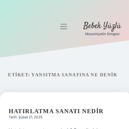
Bebek Yüzlü
menüyü
aç
Masumiyetin Simgesi
Anasayfa
Gizlilik Politikası
Yasal Uyarı
ETIKET:
YANSITMA SANATINA NE DENIR
HATIRLATMA SANATI NEDIR
Tarih: Şubat 21, 2025