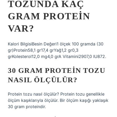
TOZUNDA KAÇ
GRAM PROTEIN
VAR?
Kalori BilgisiBesin Değeri1 ölçek 100 gramda (30
gr)Protein58,1 gr17,4 grYağ1,2 gr0,3
grKolesterol12,0 mg4,0 grA Vitamini2907,0 IU872.
30 GRAM PROTEIN TOZU
NASIL ÖLÇÜLÜR?
Protein tozu nasıl ölçülür? Protein tozu genellikle
ölçüm kaşıklarıyla ölçülür. Bir ölçüm kaşığı yaklaşık
30 gram proteindir.