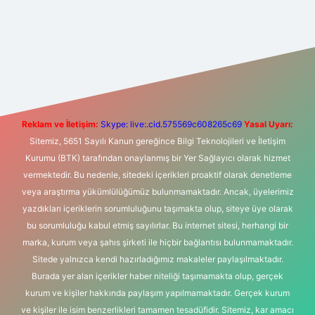
ş
Betexper giriş adresi
betexper.xyz
m elexbet
Reklam ve İletişim:
Skype: live:.cid.575569c608265c69
Yasal Uyarı:
Sitemiz, 5651 Sayılı Kanun gereğince Bilgi Teknolojileri ve İletişim
Kurumu (BTK) tarafından onaylanmış bir Yer Sağlayıcı olarak hizmet
vermektedir. Bu nedenle, sitedeki içerikleri proaktif olarak denetleme
veya araştırma yükümlülüğümüz bulunmamaktadır. Ancak, üyelerimiz
yazdıkları içeriklerin sorumluluğunu taşımakta olup, siteye üye olarak
bu sorumluluğu kabul etmiş sayılırlar. Bu internet sitesi, herhangi bir
marka, kurum veya şahıs şirketi ile hiçbir bağlantısı bulunmamaktadır.
Sitede yalnızca kendi hazırladığımız makaleler paylaşılmaktadır.
Burada yer alan içerikler haber niteliği taşımamakta olup, gerçek
kurum ve kişiler hakkında paylaşım yapılmamaktadır. Gerçek kurum
ve kişiler ile isim benzerlikleri tamamen tesadüfidir. Sitemiz, kar amacı