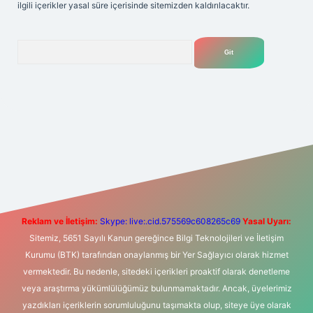
ilgili içerikler yasal süre içerisinde sitemizden kaldırılacaktır.
Arama
r giriş adresi
betexper.xyz
m elexbet
Reklam ve İletişim:
Skype: live:.cid.575569c608265c69
Yasal Uyarı:
Sitemiz, 5651 Sayılı Kanun gereğince Bilgi Teknolojileri ve İletişim
Kurumu (BTK) tarafından onaylanmış bir Yer Sağlayıcı olarak hizmet
vermektedir. Bu nedenle, sitedeki içerikleri proaktif olarak denetleme
veya araştırma yükümlülüğümüz bulunmamaktadır. Ancak, üyelerimiz
yazdıkları içeriklerin sorumluluğunu taşımakta olup, siteye üye olarak