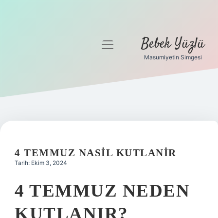
Bebek Yüzlü
menüyü
aç
Masumiyetin Simgesi
Anasayfa
Gizlilik Politikası
Yasal Uyarı
4 TEMMUZ NASIL KUTLANIR
Tarih: Ekim 3, 2024
4 TEMMUZ NEDEN
KUTLANIR?