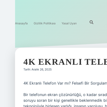
Anasayfa
Gizlilik Politikası
Yasal Uyarı
4K EKRANLI TELE
Tarih: Aralık 26, 2025
4K Ekranlı Telefon Var mı? Felsefi Bir Sorgula
Bir telefonun ekran çözünürlüğü, o kadar sıradan
soruyu soran bir kişi genellikle beklenmedik bir
teknolojiyle birleşen varlığı, insanın varoluşu, b