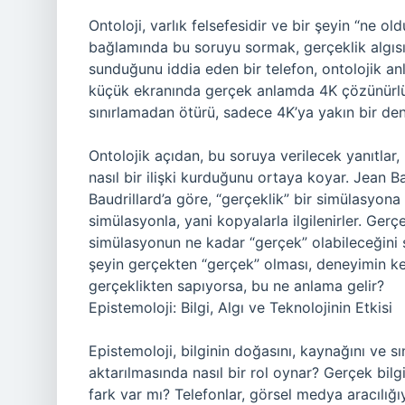
Ontoloji, varlık felsefesidir ve bir şeyin “ne ol
bağlamında bu soruyu sormak, gerçeklik algıs
sunduğunu iddia eden bir telefon, ontolojik an
küçük ekranında gerçek anlamda 4K çözünürlük
sınırlamadan ötürü, sadece 4K’ya yakın bir de
Ontolojik açıdan, bu soruya verilecek yanıtlar, 
nasıl bir ilişki kurduğunu ortaya koyar. Jean Ba
Baudrillard’a göre, “gerçeklik” bir simülasyon
simülasyonla, yani kopyalarla ilgilenirler. Gerç
simülasyonun ne kadar “gerçek” olabileceğini s
şeyin gerçekten “gerçek” olması, deneyimin ken
gerçeklikten sapıyorsa, bu ne anlama gelir?
Epistemoloji: Bilgi, Algı ve Teknolojinin Etkisi
Epistemoloji, bilginin doğasını, kaynağını ve sını
aktarılmasında nasıl bir rol oynar? Gerçek bilgi
fark var mı? Telefonlar, görsel medya aracılığı