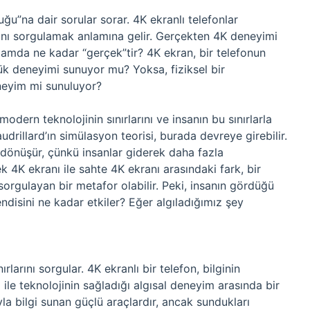
duğu”na dair sorular sorar. 4K ekranlı telefonlar
ını sorgulamak anlamına gelir. Gerçekten 4K deneyimi
lamda ne kadar “gerçek”tir? 4K ekran, bir telefonun
 deneyimi sunuyor mu? Yoksa, fiziksel bir
neyim mi sunuluyor?
modern teknolojinin sınırlarını ve insanın bu sınırlarla
udrillard’ın simülasyon teorisi, burada devreye girebilir.
a dönüşür, çünkü insanlar giderek daha fazla
ek 4K ekranı ile sahte 4K ekranı arasındaki fark, bir
orgulayan bir metafor olabilir. Peki, insanın gördüğü
disini ne kadar etkiler? Eğer algıladığımız şey
rlarını sorgular. 4K ekranlı bir telefon, bilginin
 ile teknolojinin sağladığı algısal deneyim arasında bir
yla bilgi sunan güçlü araçlardır, ancak sundukları