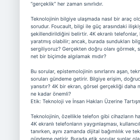
“gerçeklik” her zaman sınırlıdır.
Teknolojinin bilgiye ulaşmada nasıl bir araç 
sorudur. Foucault, bilgi ile güç arasındaki ilişki
şekillendirildiğini belirtir. 4K ekranlı telefonl
yaratmış olabilir; ancak, burada sundukları bi
sergiliyoruz? Gerçekten doğru olanı görmek, 
net bir biçimde algılamak mıdır?
Bu sorular, epistemolojinin sınırlarını aşan, te
soruları gündeme getirir. Bilgiye erişim, doğr
yansıtır? 4K bir ekran, görsel gerçekliği daha 
ne kadar önemli?
Etik: Teknoloji ve İnsan Hakları Üzerine Tartış
Teknolojinin, özellikle telefon gibi cihazların ha
4K ekranlı telefonların yaygınlaşması, kullanı
tanırken, aynı zamanda dijital bağımlılık ve tek
gündeme getirir. Burada etik sorular şunlar ola