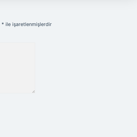
r
*
ile işaretlenmişlerdir