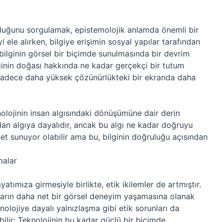
olduğunu sorgulamak, epistemolojik anlamda önemli bir
yi ele alırken, bilgiye erişimin sosyal yapılar tarafından
ar, bilginin görsel bir biçimde sunulmasında bir devrim
lginin doğası hakkında ne kadar gerçekçi bir tutum
sadece daha yüksek çözünürlükteki bir ekranda daha
knolojinin insan algısındaki dönüşümüne dair derin
udan algıya dayalıdır, ancak bu algı ne kadar doğruyu
net sunuyor olabilir ama bu, bilginin doğruluğu açısından
malar
yatımıza girmesiyle birlikte, etik ikilemler de artmıştır.
cıların daha net bir görsel deneyim yaşamasına olanak
nolojiye dayalı yalnızlaşma gibi etik sorunları da
bilir: Teknolojinin bu kadar güçlü bir biçimde