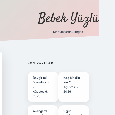
Bebek Yüzlü
Masumiyetin Simgesi
betci
vdcasino güncel giriş
ilbet casino
ilbet yeni g
SIDEBAR
SON YAZILAR
Beygir mi
Kaç bin din
önemli cc mi
var ?
?
Ağustos 5,
Ağustos 6,
2026
2026
Avangard
2 gün