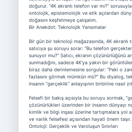
doğurur. “4K ekranlı telefon var mı?” sorusuyla
ontolojik, epistemolojik ve etik açılardan dünyay
doğasını keşfetmeye çalışalım.
Bir Anekdot: Teknolojik Yansımalar
Bir gün bir teknoloji mağazasında, 4K ekranlı t
satıcıya şu soruyu sorar: “Bu telefon gerçekt
sunuyor mu?” Satıcı, ekranın çözünürlüğünü an
sunmadığını, sadece 4K’ya yakın bir görüntülem
biraz daha derinlemesine sorgular: “Peki o za
fazlasını görmek mümkün mü?” Bu diyalog, tekn
insanın “gerçeklik” anlayışının birbirine nasıl zı
Felsefi bir bakış açısıyla bu soruyu sormak, “g
çözünürlükleri üzerinden bir insanın dünyayı nası
kimlik ve bilgi inşası üzerine tartışmalara yol aç
ve varlık felsefesi açısından hayati önem taşır.
Ontoloji: Gerçeklik ve Varoluşun Sınırları