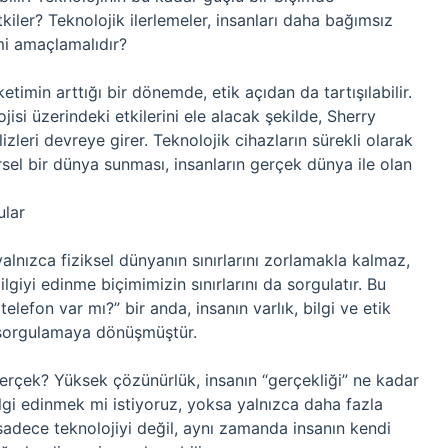
kiler? Teknolojik ilerlemeler, insanları daha bağımsız
mi amaçlamalıdır?
timin arttığı bir dönemde, etik açıdan da tartışılabilir.
jisi üzerindeki etkilerini ele alacak şekilde, Sherry
alizleri devreye girer. Teknolojik cihazların sürekli olarak
rsel bir dünya sunması, insanların gerçek dünya ile olan
ular
 yalnızca fiziksel dünyanın sınırlarını zorlamakla kalmaz,
giyi edinme biçimimizin sınırlarını da sorgulatır. Bu
elefon var mı?” bir anda, insanın varlık, bilgi ve etik
r sorgulamaya dönüşmüştür.
gerçek? Yüksek çözünürlük, insanın “gerçekliği” ne kadar
lgi edinmek mi istiyoruz, yoksa yalnızca daha fazla
 sadece teknolojiyi değil, aynı zamanda insanın kendi