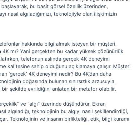
 başlayarak, bu basit görsel özellik üzerinden,
ı nasıl algıladığımızı, teknolojiyle olan ilişkimizin
elefonlar hakkında bilgi almak isteyen bir müşteri,
en 4K mı? Yani gerçekten bu kadar yüksek çözünürlük
latırken, telefonun aslında gerçek 4K deneyimi
e kalitesine sahip olduğunu açıklamaya çalışır. Müşteri
man ‘gerçek’ 4K deneyimi nedir? Bu 4K’dan daha
olojinin doğasında bulunan sınırsızlık arzusuyla,
t bir şekilde evrildiğini anlatan bir metafor olabilir.
erçeklik” ve “algı” üzerinde düşündürür. Ekran
l algıladığı, teknolojinin bu algıyı nasıl şekillendirdiği,
ar. Teknolojinin ve insanın birlikteliği, etik, bilgi kuramı