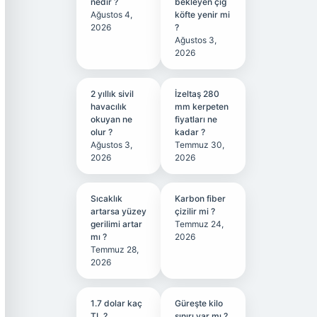
nedir ?
bekleyen çiğ
Ağustos 4,
köfte yenir mi
2026
?
Ağustos 3,
2026
2 yıllık sivil
İzeltaş 280
havacılık
mm kerpeten
okuyan ne
fiyatları ne
olur ?
kadar ?
Ağustos 3,
Temmuz 30,
2026
2026
Sıcaklık
Karbon fiber
artarsa yüzey
çizilir mi ?
gerilimi artar
Temmuz 24,
mı ?
2026
Temmuz 28,
2026
1.7 dolar kaç
Güreşte kilo
TL ?
sınırı var mı ?