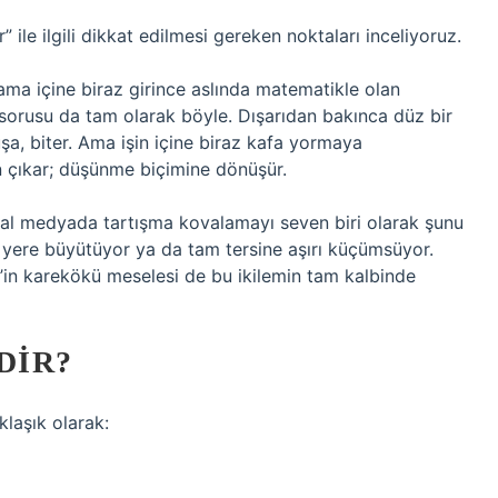
le ilgili dikkat edilmesi gereken noktaları inceliyoruz.
ama içine biraz girince aslında matematikle olan
” sorusu da tam olarak böyle. Dışarıdan bakınca düz bir
uşa, biter. Ama işin içine biraz kafa yormaya
n çıkar; düşünme biçimine dönüşür.
yal medyada tartışma kovalamayı seven biri olarak şunu
 yere büyütüyor ya da tam tersine aşırı küçümsüyor.
0’in karekökü meselesi de bu ikilemin tam kalbinde
DIR?
klaşık olarak: