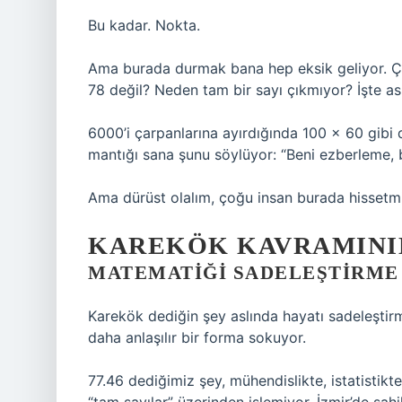
Bu kadar. Nokta.
Ama burada durmak bana hep eksik geliyor. Ç
78 değil? Neden tam bir sayı çıkmıyor? İşte as
6000’i çarpanlarına ayırdığında 100 × 60 gib
mantığı sana şunu söylüyor: “Beni ezberleme, b
Ama dürüst olalım, çoğu insan burada hissetmiy
KAREKÖK KAVRAMINI
MATEMATIĞI SADELEŞTIRME
Karekök dediğin şey aslında hayatı sadeleştirm
daha anlaşılır bir forma sokuyor.
77.46 dediğimiz şey, mühendislikte, istatistikt