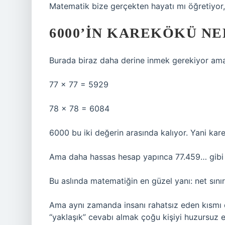
Matematik bize gerçekten hayatı mı öğretiyor
6000’IN KAREKÖKÜ NED
Burada biraz daha derine inmek gerekiyor a
77 × 77 = 5929
78 × 78 = 6084
6000 bu iki değerin arasında kalıyor. Yani kar
Ama daha hassas hesap yapınca 77.459… gibi b
Bu aslında matematiğin en güzel yanı: net sınır
Ama aynı zamanda insanı rahatsız eden kısmı d
“yaklaşık” cevabı almak çoğu kişiyi huzursuz e