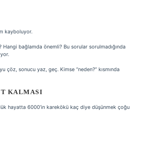
am kayboluyor.
r? Hangi bağlamda önemli? Bu sorular sorulmadığında
yor.
ruyu çöz, sonucu yaz, geç. Kimse “neden?” kısmında
UT KALMASI
nlük hayatta 6000’in karekökü kaç diye düşünmek çoğu