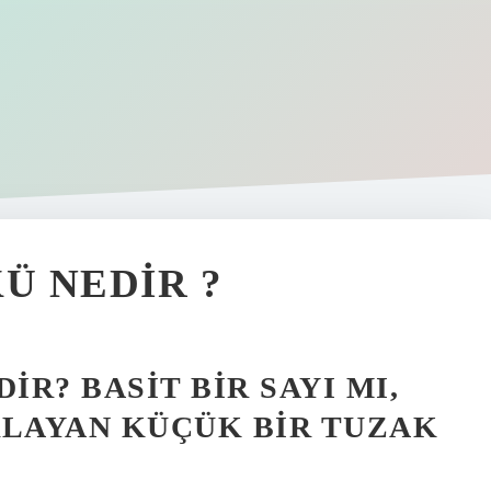
Ü NEDIR ?
IR? BASIT BIR SAYI MI,
RLAYAN KÜÇÜK BIR TUZAK