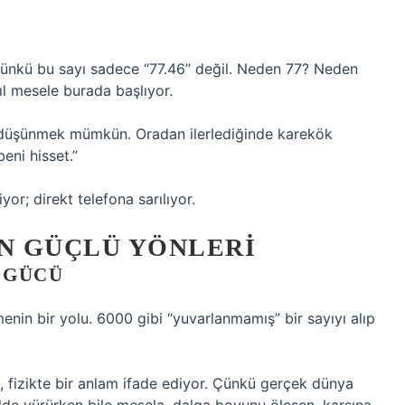
ünkü bu sayı sadece “77.46” değil. Neden 77? Neden
ıl mesele burada başlıyor.
i düşünmek mümkün. Oradan ilerlediğinde karekök
eni hisset.”
or; direkt telefona sarılıyor.
N GÜÇLÜ YÖNLERI
 GÜCÜ
enin bir yolu. 6000 gibi “yuvarlanmamış” bir sayıyı alıp
e, fizikte bir anlam ifade ediyor. Çünkü gerçek dünya