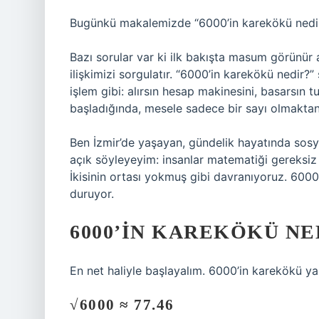
Bugünkü makalemizde “6000’in karekökü nedir” i
Bazı sorular var ki ilk bakışta masum görünür 
ilişkimizi sorgulatır. “6000’in karekökü nedir?
işlem gibi: alırsın hesap makinesini, basarsın t
başladığında, mesele sadece bir sayı olmakta
Ben İzmir’de yaşayan, gündelik hayatında sos
açık söyleyeyim: insanlar matematiği gereksiz
İkisinin ortası yokmuş gibi davranıyoruz. 600
duruyor.
6000’IN KAREKÖKÜ NE
En net haliyle başlayalım. 6000’in karekökü ya
√6000 ≈ 77.46