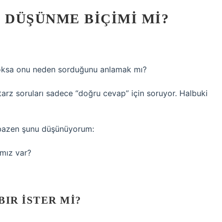
, DÜŞÜNME BIÇIMI MI?
yoksa onu neden sorduğunu anlamak mı?
arz soruları sadece “doğru cevap” için soruyor. Halbuki
e bazen şunu düşünüyorum:
ımız var?
IR ISTER MI?