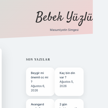
Bebek Yüzlü
Masumiyetin Simgesi
betci
vdcasino güncel giriş
ilbet casino
ilbet yeni giriş
Bet
SIDEBAR
SON YAZILAR
Beygir mi
Kaç bin din
önemli cc mi
var ?
?
Ağustos 5,
Ağustos 6,
2026
2026
Avangard
2 gün