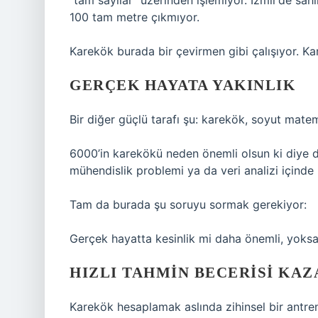
“tam sayılar” üzerinden işlemiyor. İzmir’de sa
100 tam metre çıkmıyor.
Karekök burada bir çevirmen gibi çalışıyor. Karm
GERÇEK HAYATA YAKINLIK
Bir diğer güçlü tarafı şu: karekök, soyut mate
6000’in karekökü neden önemli olsun ki diye d
mühendislik problemi ya da veri analizi içinde b
Tam da burada şu soruyu sormak gerekiyor:
Gerçek hayatta kesinlik mi daha önemli, yoksa 
HIZLI TAHMIN BECERISI KA
Karekök hesaplamak aslında zihinsel bir antre