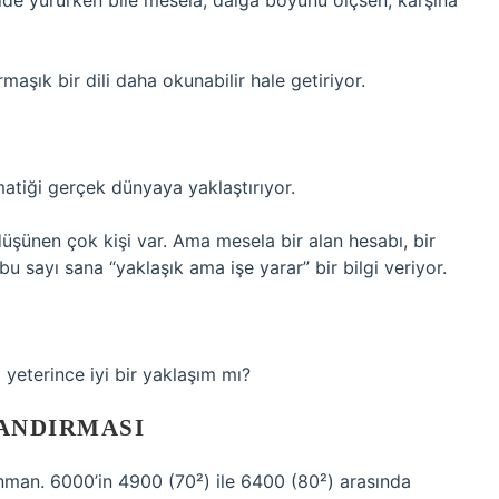
hilde yürürken bile mesela, dalga boyunu ölçsen, karşına
aşık bir dili daha okunabilir hale getiriyor.
matiği gerçek dünyaya yaklaştırıyor.
üşünen çok kişi var. Ama mesela bir alan hesabı, bir
u sayı sana “yaklaşık ama işe yarar” bir bilgi veriyor.
yeterince iyi bir yaklaşım mı?
ZANDIRMASI
nman. 6000’in 4900 (70²) ile 6400 (80²) arasında