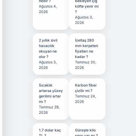
nedir ?
bekleyen çiğ
Ağustos 4,
köfte yenir mi
2026
?
Ağustos 3,
2026
2 yıllık sivil
İzeltaş 280
havacılık
mm kerpeten
okuyan ne
fiyatları ne
olur ?
kadar ?
Ağustos 3,
Temmuz 30,
2026
2026
Sıcaklık
Karbon fiber
artarsa yüzey
çizilir mi ?
gerilimi artar
Temmuz 24,
mı ?
2026
Temmuz 28,
2026
1.7 dolar kaç
Güreşte kilo
TL ?
sınırı var mı ?