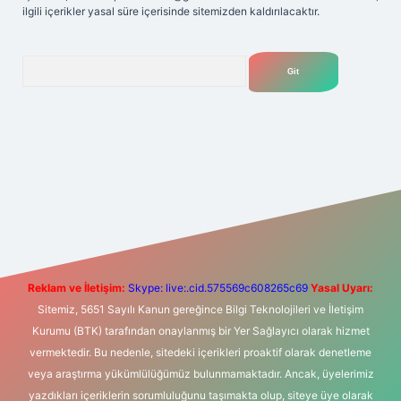
ilgili içerikler yasal süre içerisinde sitemizden kaldırılacaktır.
Arama
exper giriş adresi
betexper.xyz
m elexbet
Reklam ve İletişim:
Skype: live:.cid.575569c608265c69
Yasal Uyarı:
Sitemiz, 5651 Sayılı Kanun gereğince Bilgi Teknolojileri ve İletişim
Kurumu (BTK) tarafından onaylanmış bir Yer Sağlayıcı olarak hizmet
vermektedir. Bu nedenle, sitedeki içerikleri proaktif olarak denetleme
veya araştırma yükümlülüğümüz bulunmamaktadır. Ancak, üyelerimiz
yazdıkları içeriklerin sorumluluğunu taşımakta olup, siteye üye olarak