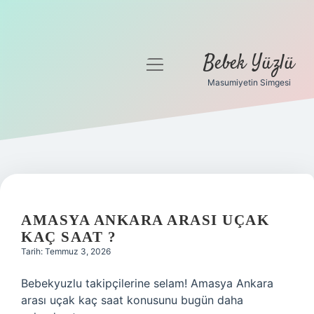
Bebek Yüzlü
menüyü
aç
Masumiyetin Simgesi
Anasayfa
Gizlilik Politikası
Yasal Uyarı
AMASYA ANKARA ARASI UÇAK
KAÇ SAAT ?
Tarih: Temmuz 3, 2026
Bebekyuzlu takipçilerine selam! Amasya Ankara
arası uçak kaç saat konusunu bugün daha