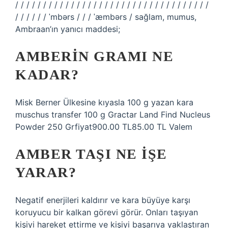
/ / / / / / / / / / / / / / / / / / / / / / / / / / / / / / / / / / /
/ / / / / / ˈmbərs / / / ˈæmbərs / sağlam, mumus,
Ambraan’ın yanıcı maddesi;
AMBERIN GRAMI NE
KADAR?
Misk Berner Ülkesine kıyasla 100 g yazan kara
muschus transfer 100 g Gractar Land Find Nucleus
Powder 250 Grfiyat900.00 TL85.00 TL Valem
AMBER TAŞI NE IŞE
YARAR?
Negatif enerjileri kaldırır ve kara büyüye karşı
koruyucu bir kalkan görevi görür. Onları taşıyan
kişiyi hareket ettirme ve kişiyi başarıya yaklaştıran