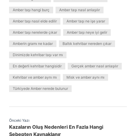
Amber taşı hangi burç
Amber taşı nasıl anlaşılır
Amber taşı nasıl elde edilir
Amber taşı ne işe yarar
Amber taşı nerelerde çıkar
Amber taşı neye iyi gelir
Amberin gramı ne kadar
Baltık kehribar nereden çıkar
Dinimizde kehribar taşı var mı
En değerli kehribar hangisidir
Gerçek amber nasıl anlaşılır
Kehribar ve amber aynı mı
Misk ve amber aynı mı
Türkiyede Amber nerede bulunur
Önceki Yazı
Kazaların Oluş Nedenleri En Fazla Hangi
Sebepten Kaynaklanır