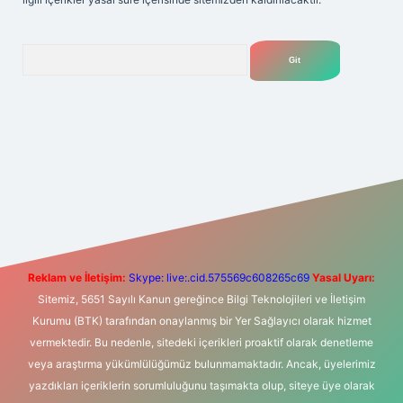
Arama
exper giriş adresi
betexper.xyz
m elexbet
Reklam ve İletişim:
Skype: live:.cid.575569c608265c69
Yasal Uyarı:
Sitemiz, 5651 Sayılı Kanun gereğince Bilgi Teknolojileri ve İletişim
Kurumu (BTK) tarafından onaylanmış bir Yer Sağlayıcı olarak hizmet
vermektedir. Bu nedenle, sitedeki içerikleri proaktif olarak denetleme
veya araştırma yükümlülüğümüz bulunmamaktadır. Ancak, üyelerimiz
yazdıkları içeriklerin sorumluluğunu taşımakta olup, siteye üye olarak