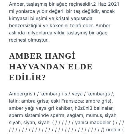
Amber, taşlaşmış bir ağaç reçinesidir.2 Haz 2021
milyonlarca yıldır değerli bir taş değildir, ancak
kimyasal bileşimi ve kristal yapısında
benzersizliğini ve kökenini telafi eder. Amber
aslında milyonlarca yıldır taşlaşmış bir ağaç
reçinesi olmuştur.
AMBER HANGI
HAYVANDAN ELDE
EDILIR?
Ambergris ( / ˈæmbərɡriːs / veya / ˈæmbərɡs /;
latin: ambra grisa; eski Fransızca: ambre gris),
amber yağı veya gri kahlbar, hüzünlü balinalar,
sperm sisteminde sperm, sağlam, mumus, siyah,
siyah, siyah, siyah, ( / / / / / / yanıcı maddeler ( / / /
/ / / / / / / / / / / / / / / / / / / / / / / / / / / / /) üretilir (