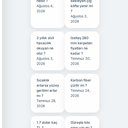
nedir ?
bekleyen çiğ
Ağustos 4,
köfte yenir mi
2026
?
Ağustos 3,
2026
2 yıllık sivil
İzeltaş 280
havacılık
mm kerpeten
okuyan ne
fiyatları ne
olur ?
kadar ?
Ağustos 3,
Temmuz 30,
2026
2026
Sıcaklık
Karbon fiber
artarsa yüzey
çizilir mi ?
gerilimi artar
Temmuz 24,
mı ?
2026
Temmuz 28,
2026
1.7 dolar kaç
Güreşte kilo
TL ?
sınırı var mı ?