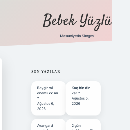
Bebek Yüzlü
Masumiyetin Simgesi
betci
vdcasino güncel giriş
ilbet casino
ilbet yeni giriş
Bet
SIDEBAR
SON YAZILAR
Beygir mi
Kaç bin din
önemli cc mi
var ?
?
Ağustos 5,
Ağustos 6,
2026
2026
Avangard
2 gün