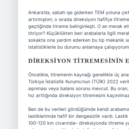
Ankara’da, sabah işe giderken TEM yoluna çıktı
artırmıştım; o sırada direksiyon hafifçe titr
geçtiğinde titreme belirginleşti. O an merak 
titriyor? Küçüklükten beri arabalarla ilgili me
sokakta ona yardım ederken bu tip mekanik soru
istatistiklerle bu durumu anlamaya çalışıyorum
DIREKSIYON TITREMESININ E
Öncelikle, titremenin kaynağı genellikle üç ana b
Türkiye İstatistik Kurumu’nun (TÜİK) 2022 verile
aşınması veya balans sorunu mevcut. Bu oran, ö
hız arttığında direksiyon titremesini kaçınılmaz 
Ben de bu verileri gördüğümde kendi arabamın 
lastiklerimde hafif bir dengesizlik vardı. Lasti
100-120 km civarında– direksiyonda titreme ya