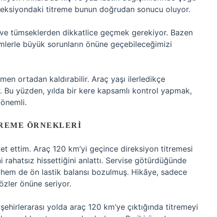
ireksiyondaki titreme bunun doğrudan sonucu oluyor.
ur ve tümseklerden dikkatlice geçmek gerekiyor. Bazen
mlerle büyük sorunların önüne geçebileceğimizi
en ortadan kaldırabilir. Araç yaşı ilerledikçe
r. Bu yüzden, yılda bir kere kapsamlı kontrol yapmak,
önemli.
TREME ÖRNEKLERI
t ettim. Araç 120 km’yi geçince direksiyon titremesi
rahatsız hissettiğini anlattı. Servise götürdüğünde
ş hem de ön lastik balansı bozulmuş. Hikâye, sadece
gözler önüne seriyor.
şehirlerarası yolda araç 120 km’ye çıktığında titremeyi