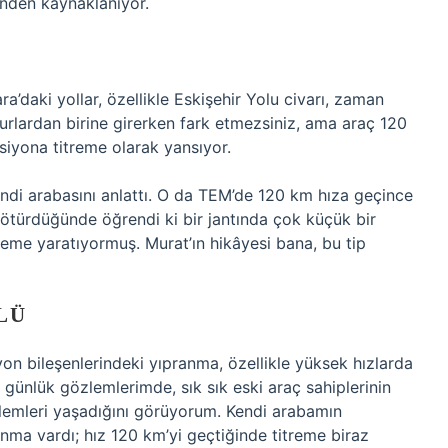
inden kaynaklanıyor.
ra’daki yollar, özellikle Eskişehir Yolu civarı, zaman
urlardan birine girerken fark etmezsiniz, ama araç 120
ksiyona titreme olarak yansıyor.
ndi arabasını anlattı. O da TEM’de 120 km hıza geçince
götürdüğünde öğrendi ki bir jantında çok küçük bir
reme yaratıyormuş. Murat’ın hikâyesi bana, bu tip
LÜ
on bileşenlerindeki yıpranma, özellikle yüksek hızlarda
i günlük gözlemlerimde, sık sık eski araç sahiplerinin
lemleri yaşadığını görüyorum. Kendi arabamın
şınma vardı; hız 120 km’yi geçtiğinde titreme biraz