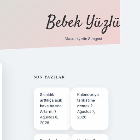
Bebek Yüzlü
Masumiyetin Simgesi
betci
vdcasino güncel giriş
ilbet casino
ilbet yeni giriş
Bete
SIDEBAR
SON YAZILAR
Sıcaklık
Kalenderiye
arttıkça açık
tarikatı ne
hava basıncı
demek ?
Artarmı ?
Ağustos 7,
Ağustos 8,
2026
2026