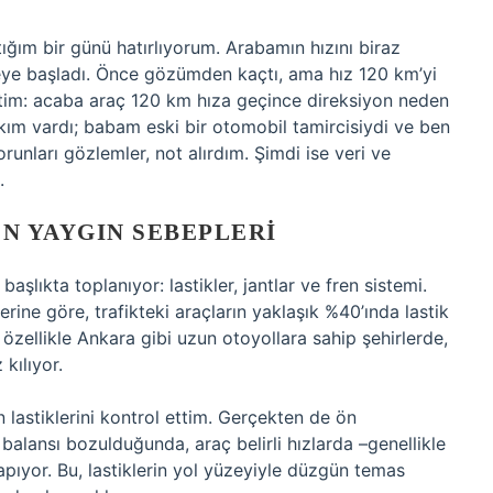
ğım bir günü hatırlıyorum. Arabamın hızını biraz
emeye başladı. Önce gözümden kaçtı, ama hız 120 km’yi
ettim: acaba araç 120 km hıza geçince direksiyon neden
rakım vardı; babam eski bir otomobil tamircisiydi ve ben
nları gözlemler, not alırdım. Şimdi ise veri ve
.
N YAYGIN SEBEPLERI
aşlıkta toplanıyor: lastikler, jantlar ve fren sistemi.
rine göre, trafikteki araçların yaklaşık %40’ında lastik
zellikle Ankara gibi uzun otoyollara sahip şehirlerde,
kılıyor.
lastiklerini kontrol ettim. Gerçekten de ön
k balansı bozulduğunda, araç belirli hızlarda –genellikle
pıyor. Bu, lastiklerin yol yüzeyiyle düzgün temas