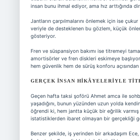
insan bunu ihmal ediyor, ama hız arttığında d
Jantların çarpılmalarını önlemek için ise çuk
veriyle de desteklenen bu gözlem, küçük önle
gösteriyor.
Fren ve süspansiyon bakımı ise titremeyi tamam
amortisörler ve fren diskleri eskimeye başlıyo
hem güvenlik hem de sürüş konforu açısından 
GERÇEK INSAN HIKÂYELERIYLE TI
Geçen hafta taksi şoförü Ahmet amca ile sohbe
yaşadığını, bunun yüzünden uzun yolda kendini 
öğrendi ki, hem jantta küçük bir eğrilik varmı
istatistiklerden ibaret olmayan bir gerçekliği 
Benzer şekilde, iş yerinden bir arkadaşım Ece, 