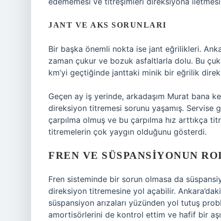
edememesi ve titreşimleri direksiyona iletmes
JANT VE AKS SORUNLARI
Bir başka önemli nokta ise jant eğrilikleri. Anka
zaman çukur ve bozuk asfaltlarla dolu. Bu çuk
km’yi geçtiğinde janttaki minik bir eğrilik dire
Geçen ay iş yerinde, arkadaşım Murat bana ke
direksiyon titremesi sorunu yaşamış. Servise 
çarpılma olmuş ve bu çarpılma hız arttıkça tit
titremelerin çok yaygın olduğunu gösterdi.
FREN VE SÜSPANSIYONUN RO
Fren sisteminde bir sorun olmasa da süspansiy
direksiyon titremesine yol açabilir. Ankara’dak
süspansiyon arızaları yüzünden yol tutuş prob
amortisörlerini de kontrol ettim ve hafif bir a