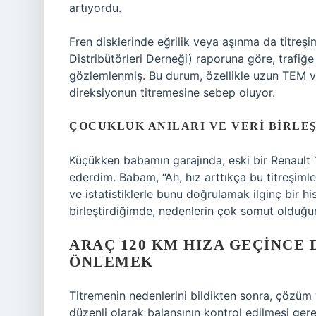
artıyordu.
Fren disklerinde eğrilik veya aşınma da titreş
Distribütörleri Derneği) raporuna göre, trafiğe
gözlemlenmiş. Bu durum, özellikle uzun TEM ve
direksiyonun titremesine sebep oluyor.
ÇOCUKLUK ANILARI VE VERI BIRLEŞ
Küçükken babamın garajında, eski bir Renault 
ederdim. Babam, “Ah, hız arttıkça bu titreşimle
ve istatistiklerle bunu doğrulamak ilginç bir h
birleştirdiğimde, nedenlerin çok somut olduğ
ARAÇ 120 KM HIZA GEÇINCE 
ÖNLEMEK
Titremenin nedenlerini bildikten sonra, çözüm y
düzenli olarak balansının kontrol edilmesi ger