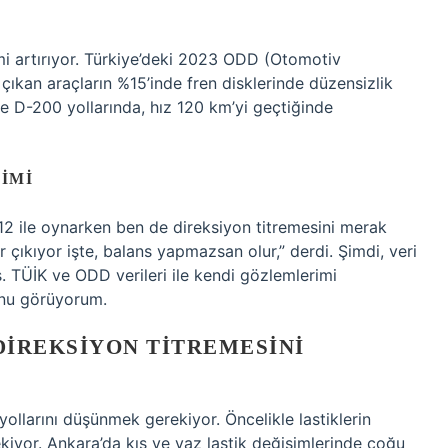
imi artırıyor. Türkiye’deki 2023 ODD (Otomotiv
 çıkan araçların %15’inde fren disklerinde düzensizlik
 D-200 yollarında, hız 120 km’yi geçtiğinde
IMI
12 ile oynarken ben de direksiyon titremesini merak
r çıkıyor işte, balans yapmazsan olur,” derdi. Şimdi, veri
is. TÜİK ve ODD verileri ile kendi gözlemlerimi
unu görüyorum.
DIREKSIYON TITREMESINI
ollarını düşünmek gerekiyor. Öncelikle lastiklerin
ekiyor. Ankara’da kış ve yaz lastik değişimlerinde çoğu