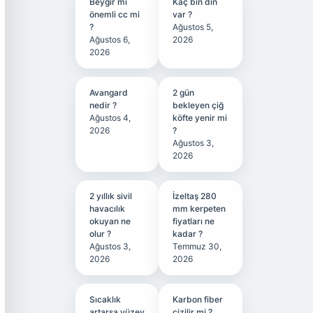
Beygir mi
Kaç bin din
önemli cc mi
var ?
?
Ağustos 5,
Ağustos 6,
2026
2026
Avangard
2 gün
nedir ?
bekleyen çiğ
Ağustos 4,
köfte yenir mi
2026
?
Ağustos 3,
2026
2 yıllık sivil
İzeltaş 280
havacılık
mm kerpeten
okuyan ne
fiyatları ne
olur ?
kadar ?
Ağustos 3,
Temmuz 30,
2026
2026
Sıcaklık
Karbon fiber
artarsa yüzey
çizilir mi ?