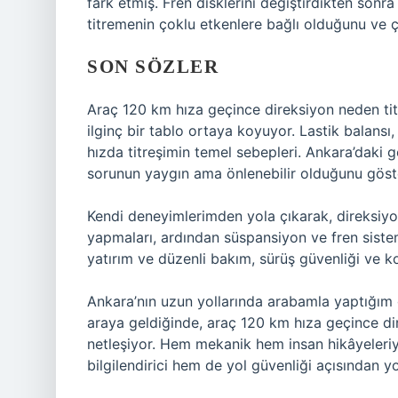
fark etmiş. Fren disklerini değiştirdikten so
titremenin çoklu etkenlere bağlı olduğunu ve ç
SON SÖZLER
Araç 120 km hıza geçince direksiyon neden tit
ilginç bir tablo ortaya koyuyor. Lastik balansı,
hızda titreşimin temel sebepleri. Ankara’daki g
sorunun yaygın ama önlenebilir olduğunu göste
Kendi deneyimlerimden yola çıkarak, direksiyon 
yapmaları, ardından süspansiyon ve fren siste
yatırım ve düzenli bakım, sürüş güvenliği ve ko
Ankara’nın uzun yollarında arabamla yaptığım g
araya geldiğinde, araç 120 km hıza geçince di
netleşiyor. Hem mekanik hem insan hikâyeleriy
bilgilendirici hem de yol güvenliği açısından yo