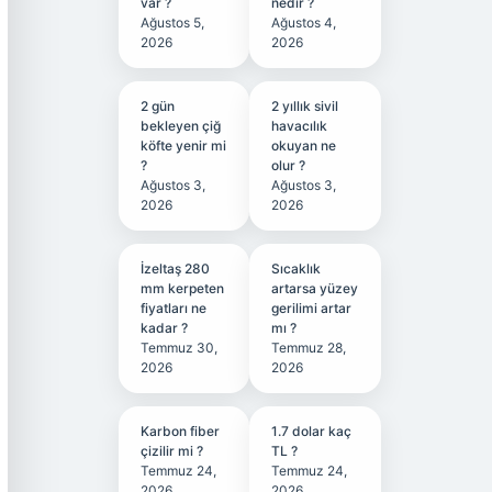
var ?
nedir ?
Ağustos 5,
Ağustos 4,
2026
2026
2 gün
2 yıllık sivil
bekleyen çiğ
havacılık
köfte yenir mi
okuyan ne
?
olur ?
Ağustos 3,
Ağustos 3,
2026
2026
İzeltaş 280
Sıcaklık
mm kerpeten
artarsa yüzey
fiyatları ne
gerilimi artar
kadar ?
mı ?
Temmuz 30,
Temmuz 28,
2026
2026
Karbon fiber
1.7 dolar kaç
çizilir mi ?
TL ?
Temmuz 24,
Temmuz 24,
2026
2026