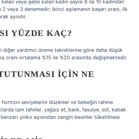
 kalan veya gebe kalan kadın sayısı 8 ila 10 kadından
sı 2 veya 3 denemedir; ikinci aşılamanın başarı oranı, ilk
rak aynıdır.
SI YÜZDE KAÇ?
mi diğer yardımcı üreme tekniklerine göre daha düşük
tma oranı ortalama %15 ile %20 arasında değişmektedir.
UTUNMASI IÇIN NE
e hormon seviyelerini düzenler ve bebeğin rahme
arda tam tahıllar, yağsız et, balık, fasulye, süt, kabak
benzeri çinko açısından zengin besinler tüketilmesi