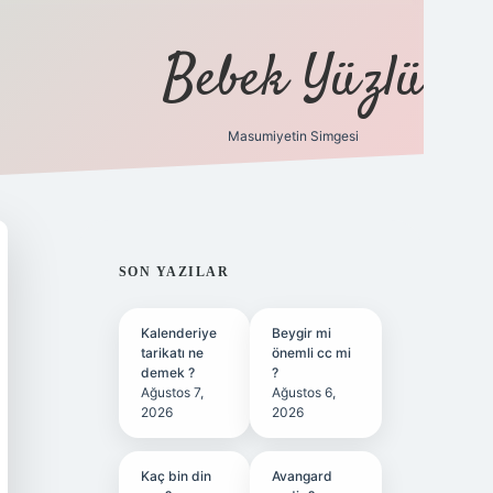
Bebek Yüzlü
Masumiyetin Simgesi
betci
vdcasino güncel giriş
ilbet casino
ilbet yeni giriş
B
SIDEBAR
SON YAZILAR
Kalenderiye
Beygir mi
tarikatı ne
önemli cc mi
demek ?
?
Ağustos 7,
Ağustos 6,
2026
2026
Kaç bin din
Avangard